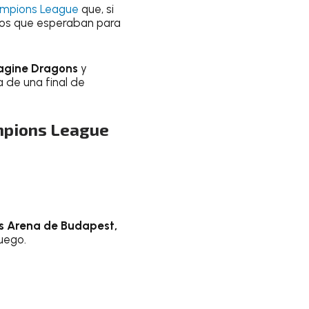
mpions League
que, si
ados que esperaban para
agine Dragons
y
a de una final de
ampions League
s Arena de Budapest,
juego.