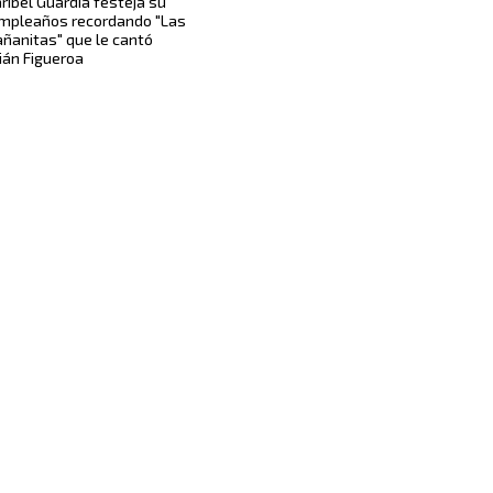
ribel Guardia festeja su
mpleaños recordando "Las
ñanitas" que le cantó
lián Figueroa