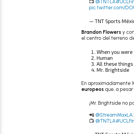
📺
@TNTLA
#UCLFin
pic.twitter.com/D
— TNT Sports Méxi
Brandon Flowers
y com
el centro del terreno d
When you were
Human
All these things
Mr. Brightside
En aproximadamente 10 
europeos
que, a pesar
¡Mr. Brightside no p
📲
@StreamMaxLA
📺
@TNTLA
#UCLFin