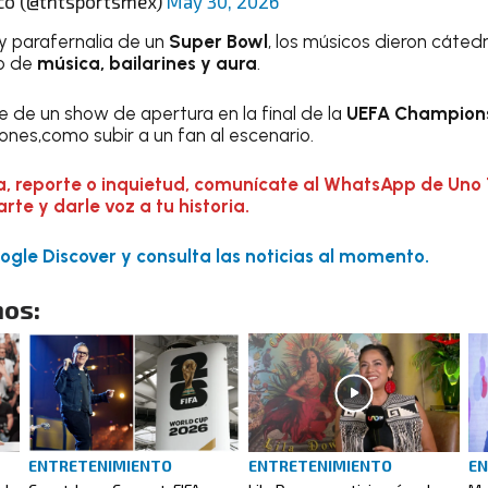
co (@tntsportsmex)
May 30, 2026
y parafernalia de un
Super Bowl
, los músicos dieron cáte
no de
música, bailarines y aura
.
e de un show de apertura en la final de la
UEFA Champion
ones,como subir a un fan al escenario.
a, reporte o inquietud, comunícate al WhatsApp de Uno 
te y darle voz a tu historia.
gle Discover y consulta las noticias al momento.
os:
ENTRETENIMIENTO
ENTRETENIMIENTO
EN