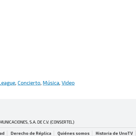
League
,
Concierto
,
Música
,
Video
NICACIONES, S.A. DE C.V. (CONSERTEL)
dad
Derecho de Réplica
Quiénes somos
Historia de UnoTV