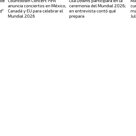
 de
Countdown Concert: FIFA
Lila Downs participará en la
Ma
anuncia conciertos en México,
ceremonia del Mundial 2026;
cu
d"
Canadá y EU para celebrar el
en entrevista contó qué
ma
Mundial 2026
prepara
Ju