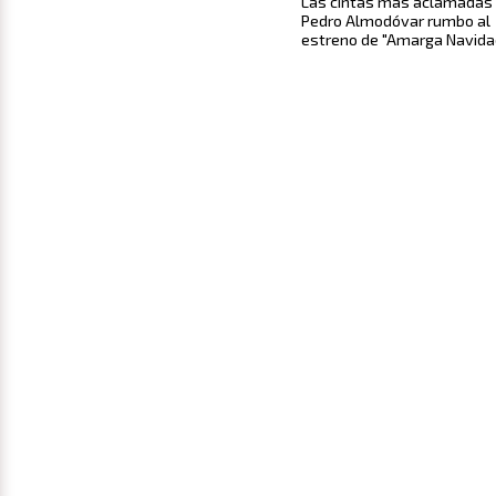
Las cintas más aclamadas
Pedro Almodóvar rumbo al
estreno de "Amarga Navida