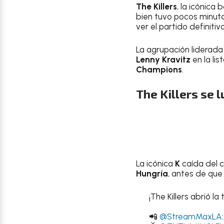
The Killers
, la icónica 
bien tuvo pocos minuto
ver el partido definiti
La agrupación liderada
Lenny Kravitz
en la li
Champions
.
The Killers se 
La icónica
K
caída del c
Hungría
, antes de que 
¡The Killers abrió l
📲
@StreamMaxLA