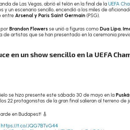
banda de Las Vegas, abrió el telón en la final de la
UEFA Cha
s y un escenario sencillo, encendió a los miles de aficion
vo entre
Arsenal y Paris Saint Germain
(PSG).
 por
Brandon Flowers
se unió a figuras como
Dua Lipa
,
Im
sta de artistas que se han presentado en la ceremonia previ
luce en un show sencillo en la UEFA Ch
ielo se hizo presente este sábado 30 de mayo en la
Puská
los 22 protagonistas de la gran final salieran al terreno de 
a tarde en Budapest! 🎸
:
https://t.co/JQG7BTvG44