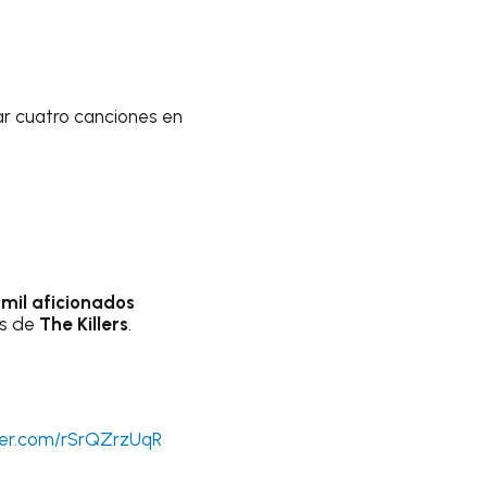
ar cuatro canciones en
 mil aficionados
es de
The Killers
.
tter.com/rSrQZrzUqR