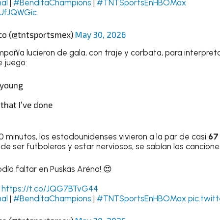
al
|
#BenditaChampions
|
#TNTSportsEnHBOMax
OUfJQWGic
co (@tntsportsmex)
May 30, 2026
pañía lucieron de gala, con traje y corbata, para interpret
e juego:
 young
 that I’ve done
minutos, los estadounidenses vivieron a la par de casi
67
 de ser futboleros y estar nerviosos, se sabían las cancion
odía faltar en Puskás Aréna! 😍
:
https://t.co/JQG7BTvG44
al
|
#BenditaChampions
|
#TNTSportsEnHBOMax
pic.twi