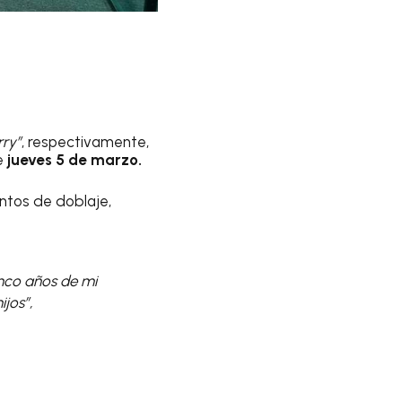
rry”
, respectivamente,
te
jueves 5 de marzo.
ntos de doblaje,
nco años de mi
jos”,