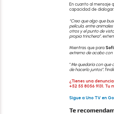
En cuanto al mensaje qu
capacidad de dialoga
“Creo que algo que busc
película, entre animal
otros y el punto de vis
propia trinchera”,
exter
Mientras que para
Sof
extremo de acabo con t
“
Me quedaría con que al
de hacerlo juntos”,
final
¿Tienes una denuncia
+52 55 8056 9131. Tu 
Sigue a Uno TV en Goo
Te recomendam