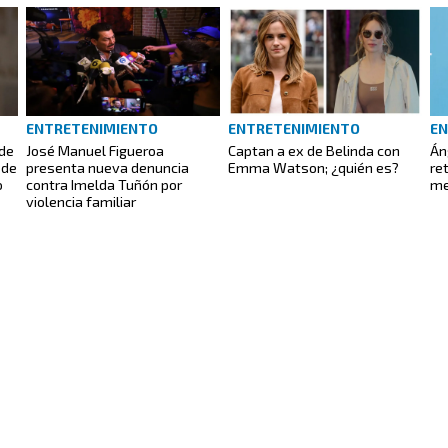
ENTRETENIMIENTO
ENTRETENIMIENTO
EN
 de
José Manuel Figueroa
Captan a ex de Belinda con
Án
 de
presenta nueva denuncia
Emma Watson; ¿quién es?
re
o
contra Imelda Tuñón por
me
violencia familiar