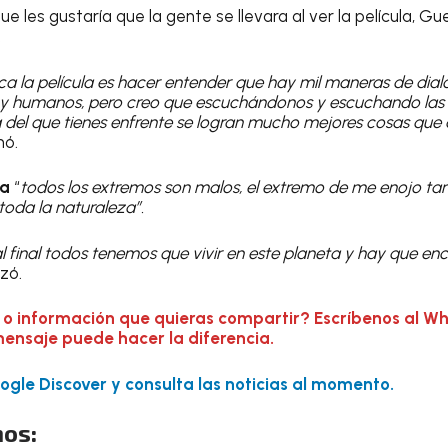
e les gustaría que la gente se llevara al ver la película, Gu
r.
a la película es hacer entender que hay mil maneras de dial
es y humanos, pero creo que escuchándonos y escuchando las
ta del que tienes enfrente se logran mucho mejores cosas qu
nó.
ía
“
todos los extremos son malos, el extremo de me enojo ta
oda la naturaleza”.
 final todos tenemos que vivir en este planeta y hay que en
izó.
 o información que quieras compartir? Escríbenos al W
mensaje puede hacer la diferencia.
gle Discover y consulta las noticias al momento.
os: