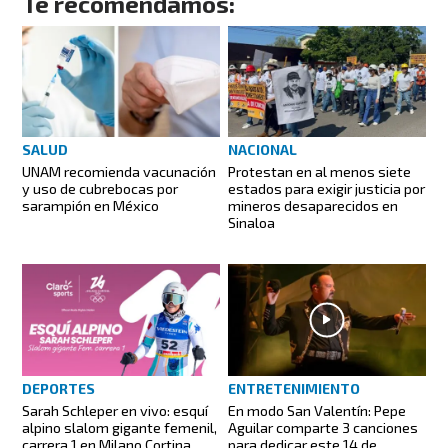
Te recomendamos:
SALUD
NACIONAL
UNAM recomienda vacunación
Protestan en al menos siete
y uso de cubrebocas por
estados para exigir justicia por
sarampión en México
mineros desaparecidos en
Sinaloa
DEPORTES
ENTRETENIMIENTO
Sarah Schleper en vivo: esquí
En modo San Valentín: Pepe
alpino slalom gigante femenil,
Aguilar comparte 3 canciones
carrera 1 en Milano Cortina
para dedicar este 14 de