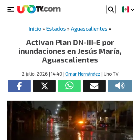
Inicio
»
Estados
»
Aguascalientes
»
Activan Plan DN-III-E por
inundaciones en Jesús María,
Aguascalientes
2 julio, 2026
| 14:40
|
Omar Hernández
| Uno TV