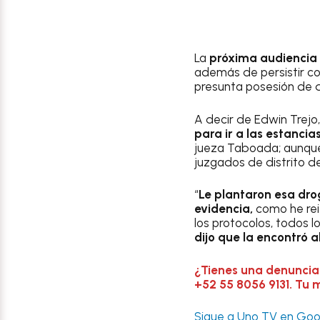
La
próxima audiencia 
además de persistir con
presunta posesión de 
A decir de Edwin Trej
para ir a las estancia
jueza Taboada; aunque
juzgados de distrito
“
Le plantaron esa dro
evidencia,
como he rei
los protocolos, todos l
dijo que la encontró al
¿Tienes una denuncia
+52 55 8056 9131. Tu 
Sigue a Uno TV en Goog