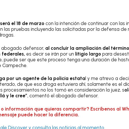
será el 18 de marzo
con la intención de continuar con las i
 las pruebas incluyendo las solicitadas por la defensa de 
drogas.
o, abogado defensor,
al concluir la ampliación del términ
s federales,
es decir se irán por un
litigio largo
para desest
, puede ser que este proceso tenga una duración de hasta
 de Campeche.
ga por un agente de la policía estata
l y me atrevo a dec
terado, de que esa droga estuviera ahí, solamente es el dic
os procesamientos no los tomó en consideración la juez, s
ol
lá y le cree”
, comentó el abogado defensor.
 o información que quieras compartir? Escríbenos al W
mensaje puede hacer la diferencia.
le Discover y consulta las noticias al momento