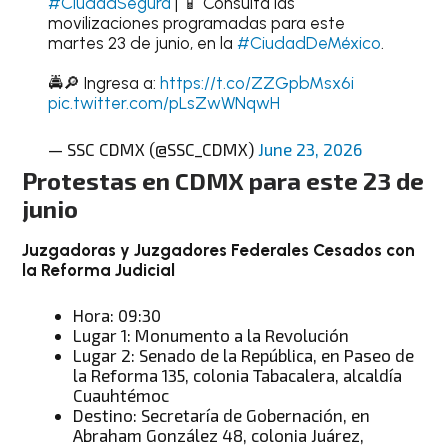
#CiudadSegura
| 📱 Consulta las
movilizaciones programadas para este
martes 23 de junio, en la
#CiudadDeMéxico
.
🚔🔎 Ingresa a:
https://t.co/ZZGpbMsx6i
pic.twitter.com/pLsZwWNqwH
— SSC CDMX (@SSC_CDMX)
June 23, 2026
Protestas en CDMX para este 23 de
junio
Juzgadoras y Juzgadores Federales Cesados con
la Reforma Judicial
Hora: 09:30
Lugar 1: Monumento a la Revolución
Lugar 2: Senado de la República, en Paseo de
la Reforma 135, colonia Tabacalera, alcaldía
Cuauhtémoc
Destino: Secretaría de Gobernación, en
Abraham González 48, colonia Juárez,