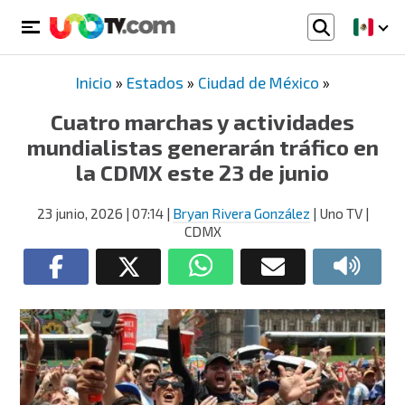
Inicio
»
Estados
»
Ciudad de México
»
Cuatro marchas y actividades
mundialistas generarán tráfico en
la CDMX este 23 de junio
23 junio, 2026
| 07:14
|
Bryan Rivera González
| Uno TV |
CDMX