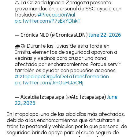
⚠️ La Calzada Ignacio Zaragoza presenta
grave inundación, personal de SSC ayuda con
traslados.
#PrecauciónVial
pic.twitter.com/P7sEkYDhkT
— Crónica NLD (@CronicasLDN)
June 22, 2026
🌧️🤝 Durante las lluvias de esta tarde en
Ermita, elementos de seguridad apoyaron a
vecinas y vecinos para cruzar una zona
afectada por encharcamientos. Porque servir
también es ayudar con pequeñas acciones.
#IztapalapaOrgulloDeLaTransformación
pic.twitter.com/JmGuFQ5CHj
— Alcaldía Iztapalapa (@Alc_Iztapalapa)
June
22, 2026
En Iztapalapa, una de las alcaldías más afectadas,
debido a los encharcamientos que dificultaron el
tránsito peatonal y vehicular, por lo que personal de
seguridad brindó apoyo para el cruce seguro de