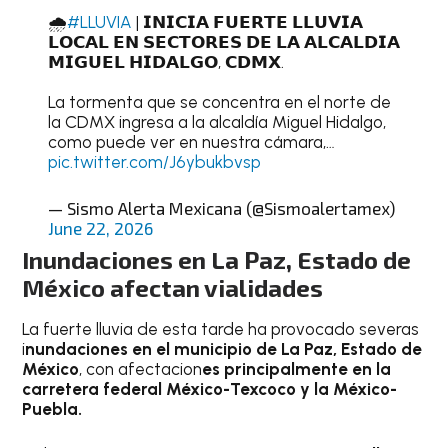
🌧️
#LLUVIA
| 𝗜𝗡𝗜𝗖𝗜𝗔 𝗙𝗨𝗘𝗥𝗧𝗘 𝗟𝗟𝗨𝗩𝗜𝗔
𝗟𝗢𝗖𝗔𝗟 𝗘𝗡 𝗦𝗘𝗖𝗧𝗢𝗥𝗘𝗦 𝗗𝗘 𝗟𝗔 𝗔𝗟𝗖𝗔𝗟𝗗𝗜𝗔
𝗠𝗜𝗚𝗨𝗘𝗟 𝗛𝗜𝗗𝗔𝗟𝗚𝗢, 𝗖𝗗𝗠𝗫.
La tormenta que se concentra en el norte de
la CDMX ingresa a la alcaldía Miguel Hidalgo,
como puede ver en nuestra cámara,…
pic.twitter.com/J6ybukbvsp
— Sismo Alerta Mexicana (@Sismoalertamex)
June 22, 2026
Inundaciones en La Paz, Estado de
México afectan vialidades
La fuerte lluvia de esta tarde ha provocado severas
i
nundaciones en el municipio de La Paz, Estado de
México
, con afectacion
es principalmente en la
carretera federal México-Texcoco y la México-
Puebla.