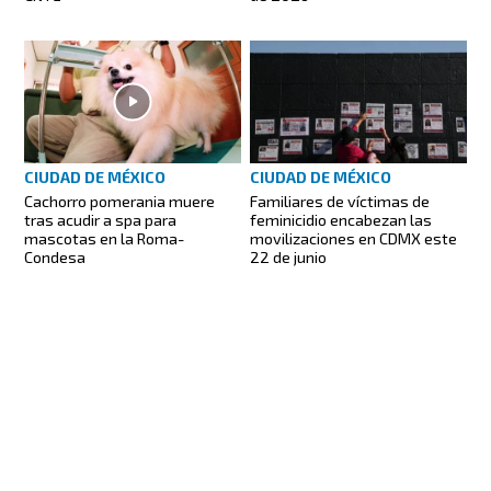
CIUDAD DE MÉXICO
CIUDAD DE MÉXICO
Cachorro pomerania muere
Familiares de víctimas de
tras acudir a spa para
feminicidio encabezan las
mascotas en la Roma-
movilizaciones en CDMX este
Condesa
22 de junio