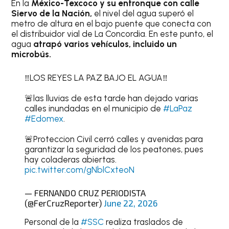
En la
México-Texcoco y su entronque con calle
Siervo de la Nación,
el nivel del agua superó el
metro de altura en el bajo puente que conecta con
el distribuidor vial de La Concordia. En este punto, el
agua
atrapó varios vehículos, incluido un
microbús.
‼️LOS REYES LA PAZ BAJO EL AGUA‼️
🚨las lluvias de esta tarde han dejado varias
calles inundadas en el municipio de
#LaPaz
#Edomex
.
🚨Proteccion Civil cerró calles y avenidas para
garantizar la seguridad de los peatones, pues
hay coladeras abiertas.
pic.twitter.com/gNblCxteoN
— FERNANDO CRUZ PERIODISTA
(@FerCruzReporter)
June 22, 2026
Personal de la
#SSC
realiza traslados de