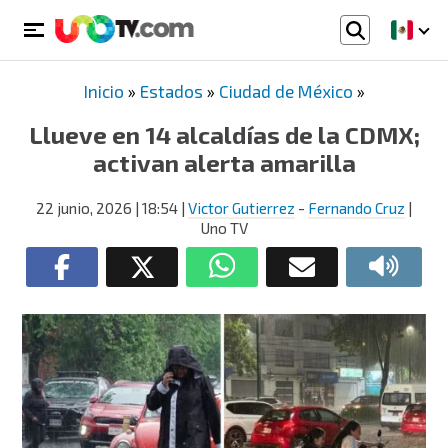
Inicio
»
Estados
»
Ciudad de México
»
Llueve en 14 alcaldías de la CDMX;
activan alerta amarilla
22 junio, 2026
| 18:54
|
Victor Gutierrez
-
Fernando Cruz
|
Uno TV