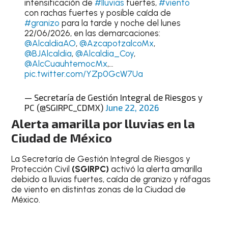
intensificación de
#lluvias
fuertes,
#viento
con rachas fuertes y posible caída de
#granizo
para la tarde y noche del lunes
22/06/2026, en las demarcaciones:
@AlcaldiaAO
,
@AzcapotzalcoMx
,
@BJAlcaldia
,
@Alcaldia_Coy
,
@AlcCuauhtemocMx
,…
pic.twitter.com/YZp0GcW7Ua
— Secretaría de Gestión Integral de Riesgos y
PC (@SGIRPC_CDMX)
June 22, 2026
Alerta amarilla por lluvias en la
Ciudad de México
La Secretaría de Gestión Integral de Riesgos y
Protección Civil
(SGIRPC)
activó la alerta amarilla
debido a lluvias fuertes, caída de granizo y ráfagas
de viento en distintas zonas de la Ciudad de
México.