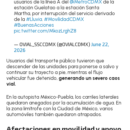
usuarios de la línea A del
@MetroCDMX
de la
estación Guelatao a la estación Santa
Martha, por interrupción del servicio derivado
de la
#Lluvia
.
#MovilidadCDMX
#BuenasAcciones
pic.twitter.com/MkozLrghZ8
— OVIAL_SSCCDMX (@OVIALCDMX)
June 22,
2026
Usuarios del transporte público tuvieron que
descender de las unidades para ponerse a salvo y
continuar su trayecto a pie, mientras el flujo
vehicular fue detenido,
generando un severo caos
vial.
En la autopista México-Puebla, los carriles laterales
quedaron anegados por la acumulación de agua. En
la zona limítrofe con la Ciudad de México, varios
automóviles también quedaron atrapados.
Afectaciones en movilidad y apoyo