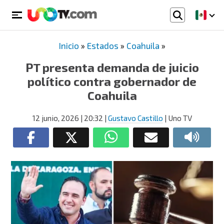
Inicio
»
Estados
»
Coahuila
»
PT presenta demanda de juicio
político contra gobernador de
Coahuila
12 junio, 2026
| 20:32
|
Gustavo Castillo
| Uno TV