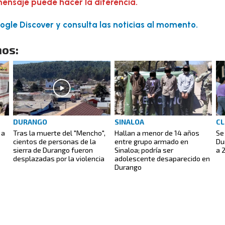
mensaje puede hacer la diferencia.
gle Discover y consulta las noticias al momento.
os:
DURANGO
SINALOA
CL
 a
Tras la muerte del "Mencho",
Hallan a menor de 14 años
Se
cientos de personas de la
entre grupo armado en
Du
sierra de Durango fueron
Sinaloa; podría ser
a 
desplazadas por la violencia
adolescente desaparecido en
Durango