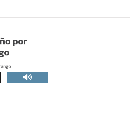
año por
ngo
urango