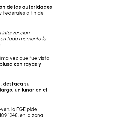
ión de las autoridades
y federales a fin de
a intervención
do en todo momento la
n.
tima vez que fue vista
 blusa con rayas y
s, destaca su
argo, un lunar en el
oven, la FGE pide
09 1248, en la zona