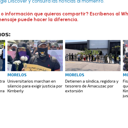
le Discover y consulta las noticias al momento.
 o información que quieras compartir? Escríbenos al W
mensaje puede hacer la diferencia.
os:
MORELOS
MORELOS
M
tra
Universitarios marchan en
Detienen a síndica, regidora y
Fi
silencio para exigir justicia por
tesorero de Amacuzac por
qu
era
Kimberly
extorsión
Ki
jus