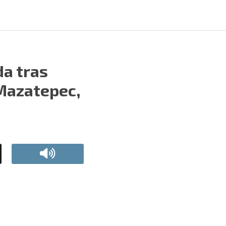
da tras
Mazatepec,