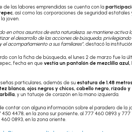
 de las labores emprendidas se cuenta con la
participac
tepec
, así como las corporaciones de seguridad estatales 
la joven.
do en otros asuntos de esta naturaleza, se mantiene activa l
ntizar el desarrollo de las acciones de búsqueda, privilegian
 y el acompañamiento a sus familiares”
, destacó la institució
do con la ficha de búsqueda, el lunes 2 de marzo fue la úl
tepec, fecha en que
vestía un pantalón de mezclilla azul,
s señas particulares, además de su
estatura de 1.48 metro
z blanca, ojos negros y chicos, cabello negro, rizado y l
arbilla
, y un tatuaje de corazón en la mano izquierda.
de contar con alguna información sobre el paradero de la j
 450 4478, en la zona sur poniente, al 777 460 0893 y 777 1
 460 0893, en la zona oriente.