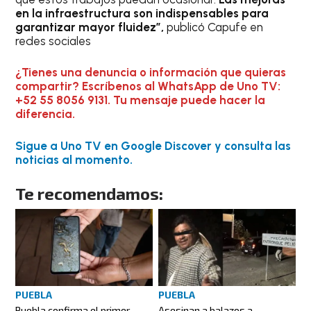
en la infraestructura son indispensables para
garantizar mayor fluidez”,
publicó Capufe en
redes sociales
¿Tienes una denuncia o información que quieras
compartir? Escríbenos al WhatsApp de Uno TV:
+52 55 8056 9131. Tu mensaje puede hacer la
diferencia.
Sigue a Uno TV en Google Discover y consulta las
noticias al momento.
Te recomendamos:
PUEBLA
PUEBLA
Puebla confirma el primer
Asesinan a balazos a