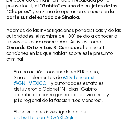
De acuerdo con la información recabada por la
prensa local
, el “Gabito” es uno de los jefes de los
“Chapitos”
y su zona de operación se ubica en
la
parte sur del estado de Sinaloa.
Además de las investigaciones periodísticas y de las
autoridades, el nombre del “80” se dio a conocer a
través de los
narcocorridos.
Artistas como
Gerardo Ortiz y Luis R. Conriquez
han escrito
canciones en las que hablan sobre este presunto
criminal.
En una acción coordinada en El Rosario,
Sinaloa, elementos de
@Defensamx1
,
@GN_MEXICO_
y autoridades estatales
detuvieron a Gabriel “N”, alias “Gabito”,
identificado como generador de violencia y
jefe regional de la facción “Los Menores”.
El detenido es investigado por su…
pic.twitter.com/Ow6XbAqIue