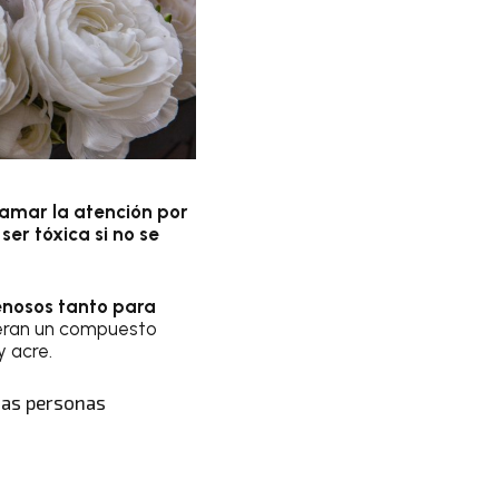
lamar la atención por
er tóxica si no se
enosos tanto para
iberan un compuesto
y acre.
has personas