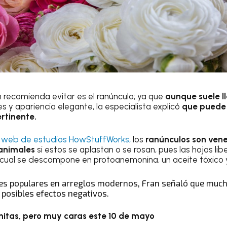
n recomienda evitar es el ranúnculo; ya que
aunque suele l
 y apariencia elegante, la especialista explicó
que puede s
rtinente.
io web de estudios HowStuffWorks,
los
ranúnculos son ven
animales
si estos se aplastan o se rosan, pues las hojas l
l cual se descompone en protoanemonina, un aceite tóxico 
es populares en arreglos modernos, Fran señaló que muc
posibles efectos negativos.
onitas, pero muy caras este 10 de mayo