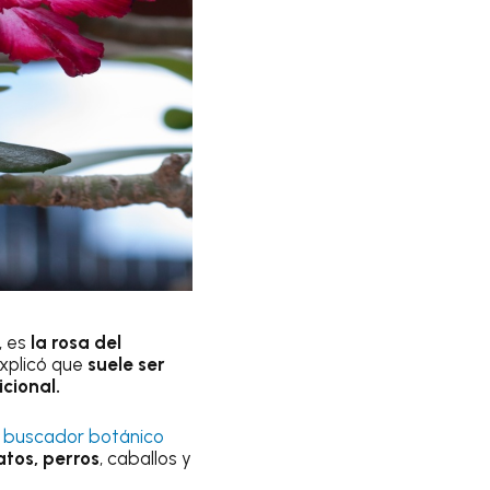
, es
la rosa del
explicó que
suele ser
cional.
l
buscador botánico
tos, perros
, caballos y