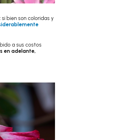
;
si bien son coloridas y
siderablemente
bido a sus costos
s en adelante,