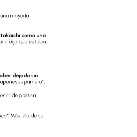
D una mayoría
 Takaichi como una
ario dijo que estaba
haber dejado sin
 japoneses primero”.
esor de política
ico”
. Más allá de su