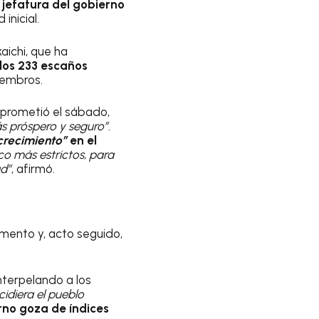
 jefatura del gobierno
inicial.
aichi, que ha
los 233 escaños
iembros.
 prometió el sábado,
s próspero y seguro”
.
 crecimiento”
en el
co más estrictos, para
ad”
, afirmó.
lamento y, acto seguido,
nterpelando a los
idiera el pueblo
rno goza de índices