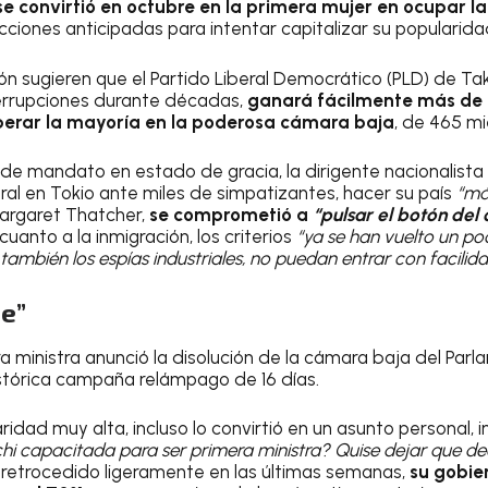
se convirtió en octubre en la primera mujer en ocupar la
ciones anticipadas para intentar capitalizar su popularidad 
n sugieren que el Partido Liberal Democrático (PLD) de Tak
terrupciones durante décadas,
ganará fácilmente más de 
perar la mayoría en la poderosa cámara baja
, de 465 m
o de mandato en estado de gracia, la dirigente nacionalista
ral en Tokio ante miles de simpatizantes, hacer su país
“má
argaret Thatcher,
se comprometió a
“pulsar el botón del
cuanto a la inmigración, los criterios
“ya se han vuelto un po
o también los espías industriales, no puedan entrar con facilid
te”
era ministra anunció la disolución de la cámara baja del Par
stórica campaña relámpago de 16 días.
dad muy alta, incluso lo convirtió en un asunto personal, i
hi capacitada para ser primera ministra? Quise dejar que dec
 retrocedido ligeramente en las últimas semanas,
su gobie