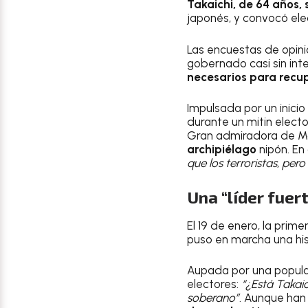
Takaichi, de 64 años, 
japonés, y convocó elec
Las encuestas de opinió
gobernado casi sin in
necesarios para recu
Impulsada por un inici
durante un mitin electo
Gran admiradora de M
archipiélago
nipón. En 
que los terroristas, per
Una “líder fuer
El 19 de enero, la prim
puso en marcha una hi
Aupada por una populari
electores:
“¿Está Takaic
soberano”
. Aunque han