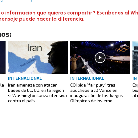
 o información que quieras compartir? Escríbenos al W
mensaje puede hacer la diferencia.
os:
INTERNACIONAL
INTERNACIONAL
IN
 la
Irán amenaza con atacar
COI pide "fair play" tras
Ex
bases de EE. UU. en la región
abucheos a JD Vance en
bi
si Washington lanza ofensiva
inauguración de los Juegos
al
contra el país
Olímpicos de Invierno