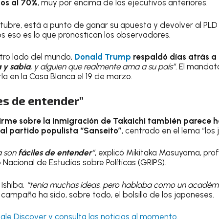
os al 70%
, muy por encima de los ejecutivos anteriores.
tubre, está a punto de ganar su apuesta y devolver al PL
s eso es lo que pronostican los observadores.
otro lado del mundo,
Donald Trump
respaldó días atrás a
a y sabia
, y alguien que realmente ama a su país”
. El mandat
rla en la Casa Blanca el 19 de marzo.
es de entender”
firme sobre la inmigración de Takaichi también parece 
l partido populista “Sanseito”
, centrado en el lema “los
za son
fáciles de entender
”
, explicó Mikitaka Masuyama, prof
o Nacional de Estudios sobre Políticas (GRIPS).
 Ishiba,
“tenía muchas ideas, pero hablaba como un académ
 campaña ha sido, sobre todo, el bolsillo de los japoneses.
le Discover y consulta las noticias al momento.