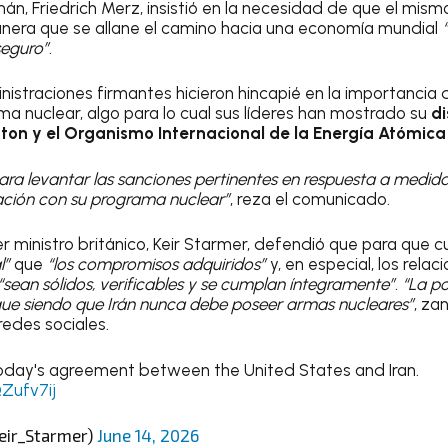
lemán, Friedrich Merz, insistió en la necesidad de que el mis
anera que se allane el camino hacia una economía mundial
eguro”
.
inistraciones firmantes hicieron hincapié en la importancia 
ma nuclear, algo para lo cual sus líderes han mostrado su
di
on y el Organismo Internacional de la Energía Atómica
a levantar las sanciones pertinentes en respuesta a medidas
lación con su programa nuclear”
, reza el comunicado.
er ministro británico, Keir Starmer, defendió que para que 
l”
que
“los compromisos adquiridos”
y, en especial, los rela
“sean sólidos, verificables y se cumplan íntegramente”
.
“La po
igue siendo que Irán nunca debe poseer armas nucleares”
, za
edes sociales.
day's agreement between the United States and Iran.
QZufv7ij
eir_Starmer)
June 14, 2026