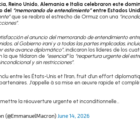
ia, Reino Unido, Alemania e Italia celebraron este dom
o del
“memorando de entendimiento”
entre Estados Unid
ente”
que se reabra el estrecho de Ormuz con una
“incondic
icciones”
.
isfacción el anuncio del memorando de entendimiento entre 
idos, al Gobierno iraní y a todas las partes implicadas, inclui
or este avance diplomático”
, indicaron los líderes de los cua
n la que tildaron de
“esencial”
la
“reapertura urgente del es
ncondicional y sin restricciones”
.
nclu entre les États-Unis et l’Iran, fruit d’un effort diplomat
 partenaires. J’appelle à sa mise en œuvre rapide et complè
mettre la réouverture urgente et inconditionnelle…
on (@EmmanuelMacron)
June 14, 2026