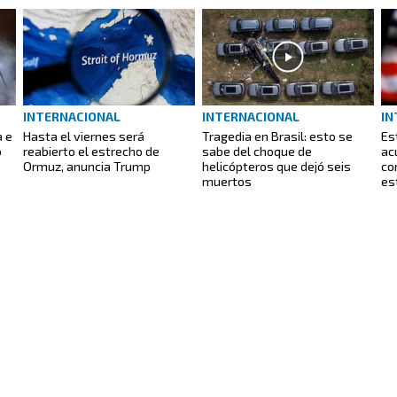
INTERNACIONAL
INTERNACIONAL
IN
a e
Hasta el viernes será
Tragedia en Brasil: esto se
Es
o
reabierto el estrecho de
sabe del choque de
ac
Ormuz, anuncia Trump
helicópteros que dejó seis
con
muertos
es