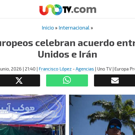
Inicio
»
Internacional
»
uropeos celebran acuerdo ent
Unidos e Irán
junio, 2026
| 21:40
|
Francisco López
-
Agencias
| Uno TV | Europa P