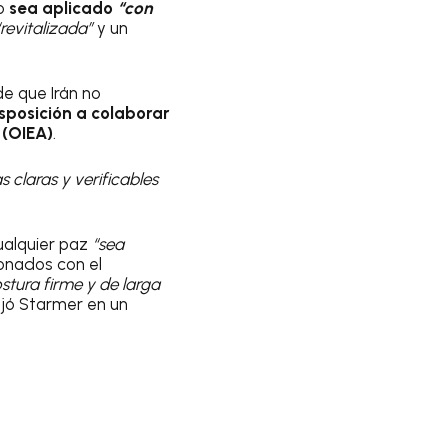
mo
sea aplicado
“con
“revitalizada”
y un
de que Irán no
sposición a colaborar
 (OIEA)
.
 claras y verificables
cualquier paz
“sea
cionados con el
stura firme y de larga
njó Starmer en un