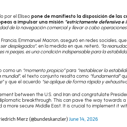
do por el Elíseo
pone de manifiesto la disposición de las c
opeas a impulsar una misión
“estrictamente defensiva e
ridad de la navegación comercial y llevar a cabo operacione
e Francia, Emmanuel Macron, aseguró en redes sociales, qu
a ser desplegados”
, en la medida en que, reiteró,
“la reanudac
nes ni peajes, es una condición indispensable para la estabilida
po como un
“momento propicio”
para
“restablecer la estabili
a mundial”
, el texto conjunto resalta como
“fundamental”
q
e”
y que el acuerdo
“se aplique de forma rápida y exhaustiv
ement between the U.S. and Iran and congratulate Presid
s diplomatic breakthrough. This can pave the way towards a
a more secure Middle East. It is crucial to implement it wi
riedrich Merz (@bundeskanzler)
June 14, 2026