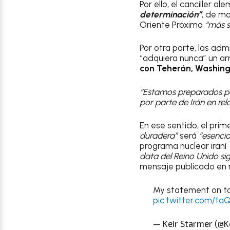
Por ello, el canciller a
determinación”
, de m
Oriente Próximo
“más s
Por otra parte, las adm
“adquiera nunca” un ar
con Teherán, Washingt
“Estamos preparados par
por parte de Irán en re
En ese sentido, el prim
duradera”
será
“esencia
programa nuclear iraní
data del Reino Unido s
mensaje publicado en r
My statement on to
pic.twitter.com/ta
— Keir Starmer (@K