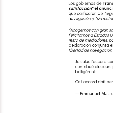
Los gobiernos de
Franc
satisfacción”
el anunci
que calificaron de
“urg
navegación y
“sin restr
“Acogemos con gran sat
Felicitamos a Estados Un
resto de mediadores, p
declaración conjunta e
libertad de navegación i
Je salue l’accord co
contribué plusieurs
belligérants.
Cet accord doit per
— Emmanuel Macr