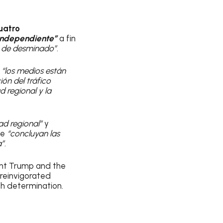
uatro
 independiente”
a fin
s de desminado”
.
e
“los medios están
ión del tráfico
d regional y la
dad regional”
y
ue
“concluyan las
a”
.
ent Trump and the
 reinvigorated
th determination.