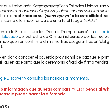
ar que trabajarán
“intensamente”
con Estados Unidos, Irán y
momento, mantener el impulso y alcanzar una solución diplo
el texto
reafirmaron su
“pleno apoyo”
a la estabilidad, s
 así como a la importancia de un alto el fuego
“sólido”
.
dente de Estados Unidos, Donald Trump, anunció un
acuerdo
el bloqueo
del estrecho de Ormuz instaurado por las fuerza
empo que Irán confirmó el mismo tras asegurar haber “obli
s.
 en dar a conocer el acuerdo provisional de paz fue el pri
f, quien adelantó que la ceremonia oficial de firma tendrá l
le Discover y consulta las noticias al momento.
 o información que quieras compartir? Escríbenos al W
mensaje puede hacer la diferencia.
os: