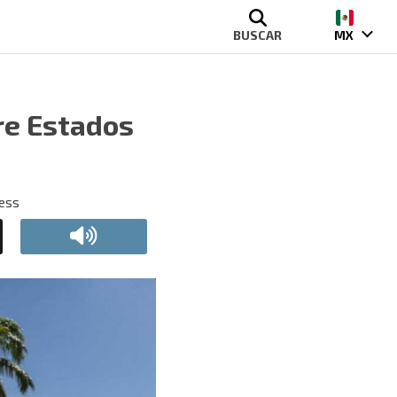
BUSCAR
MX
re Estados
ress