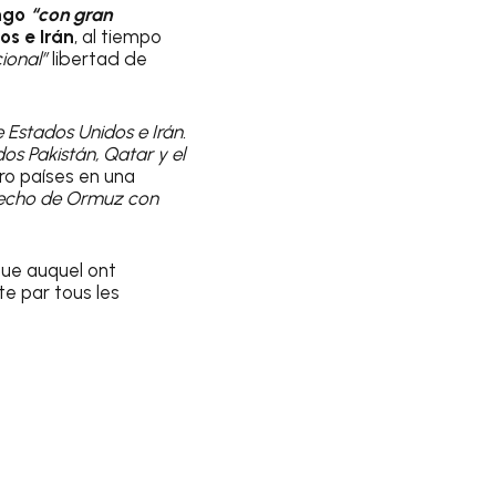
ingo
“con gran
os e Irán
, al tiempo
ional”
libertad de
Estados Unidos e Irán.
dos Pakistán, Qatar y el
tro países en una
trecho de Ormuz con
ique auquel ont
te par tous les