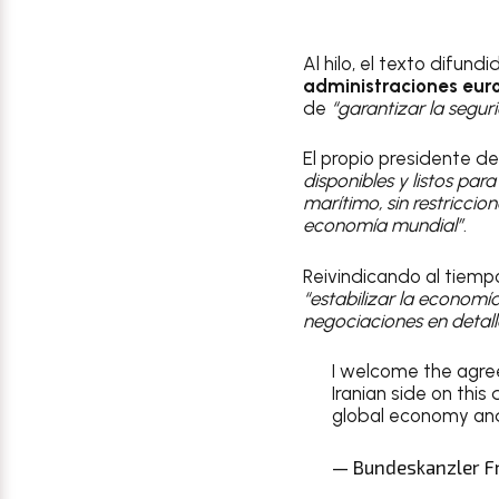
Al hilo, el texto difundi
administraciones eur
de
“garantizar la segu
El propio presidente d
disponibles y listos par
marítimo, sin restriccio
economía mundial”
.
Reivindicando al tiem
“estabilizar la economí
negociaciones en detall
I welcome the agre
Iranian side on thi
global economy and 
— Bundeskanzler F