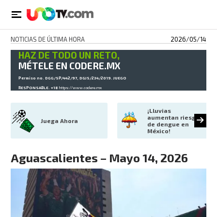
NOTICIAS DE ÚLTIMA HORA
2026/05/14
HAZ DE TODO UN RETO,
MÉTELE EN CODERE.MX
Permiso no. DGG/SP/442/97, DGJS/234/2019. JUEGO
RESPONSABLE. +18
https://www.codere.mx
¡Lluvias 
aumentan riesgo 
Juega Ahora
de dengue en 
México!
Aguascalientes – Mayo 14, 2026