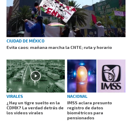
CIUDAD DE MÉXICO
Evita caos: mañana marcha la CNTE; ruta y horario
VIRALES
NACIONAL
¿Hay un tigre suelto en la
IMSS aclara presunto
CDMX? La verdad detrás de
registro de datos
los videos virales
biométricos para
pensionados