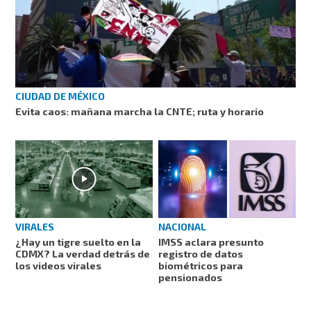
CIUDAD DE MÉXICO
Evita caos: mañana marcha la CNTE; ruta y horario
VIRALES
NACIONAL
¿Hay un tigre suelto en la
IMSS aclara presunto
CDMX? La verdad detrás de
registro de datos
los videos virales
biométricos para
pensionados