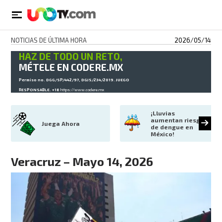
NOTICIAS DE ÚLTIMA HORA
2026/05/14
HAZ DE TODO UN RETO,
MÉTELE EN CODERE.MX
Permiso no. DGG/SP/442/97, DGJS/234/2019. JUEGO
RESPONSABLE. +18
https://www.codere.mx
¡Lluvias 
aumentan riesgo 
Juega Ahora
de dengue en 
México!
Veracruz – Mayo 14, 2026