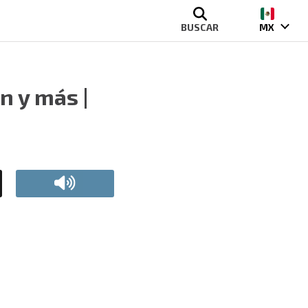
BUSCAR
MX
n y más |