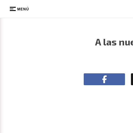
MENÚ
A las nu