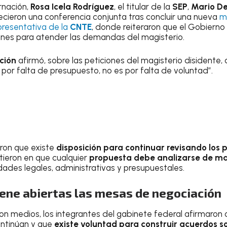
rnación,
Rosa Icela Rodríguez
, el titular de la
SEP
,
Mario D
ecieron una conferencia conjunta tras concluir una nueva
m
resentativa de la
CNTE
, donde reiteraron que el Gobierno
ones para atender las demandas del magisterio.
ción
afirmó, sobre las peticiones del magisterio disidente, 
por falta de presupuesto, no es por falta de voluntad”.
aron que existe
disposición para continuar revisando los 
stieron en que cualquier
propuesta debe analizarse de m
dades legales, administrativas y presupuestales.
ene abiertas las mesas de negociación
on medios, los integrantes del gabinete federal afirmaron
ontinúan y que
existe voluntad para construir acuerdos so