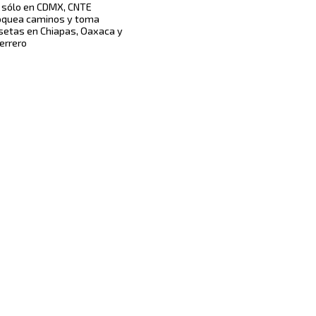
 sólo en CDMX, CNTE
oquea caminos y toma
setas en Chiapas, Oaxaca y
errero