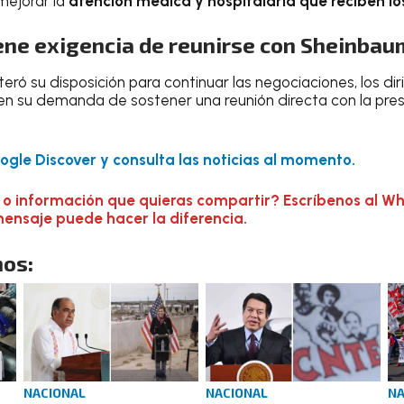
mejorar la
atención médica y hospitalaria que reciben l
ne exigencia de reunirse con Sheinbau
eró su disposición para continuar las negociaciones, los dir
n su demanda de sostener una reunión directa con la pre
gle Discover y consulta las noticias al momento.
 o información que quieras compartir? Escríbenos al W
mensaje puede hacer la diferencia.
os:
NACIONAL
NACIONAL
NA