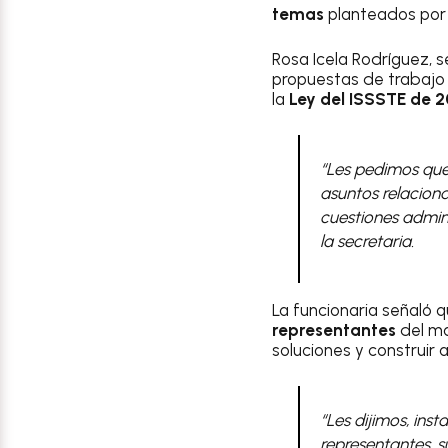
temas
planteados por 
Rosa Icela Rodríguez, 
propuestas de trabajo 
la
Ley del ISSSTE de 
“Les pedimos que
asuntos relaciona
cuestiones admini
la secretaria.
La funcionaria señaló 
representantes
del ma
soluciones y construir 
“Les dijimos, ins
representantes, su