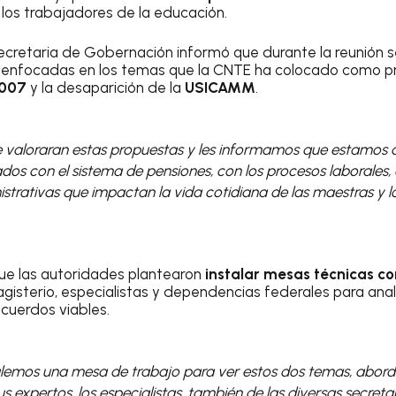
los trabajadores de la educación.
secretaria de Gobernación informó que durante la reunión 
enfocadas en los temas que la CNTE ha colocado como prior
2007
y la desaparición de la
USICAMM
.
 valoraran estas propuestas y les informamos que estamos 
dos con el sistema de pensiones, con los procesos laborales, 
strativas que impactan la vida cotidiana de las maestras y l
que las autoridades plantearon
instalar mesas técnicas co
gisterio, especialistas y dependencias federales para anal
acuerdos viables.
talemos una mesa de trabajo para ver estos dos temas, aborda
s expertos, los especialistas, también de las diversas secretar