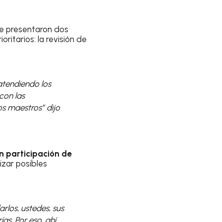
se presentaron dos
itarios: la revisión de
atendiendo los
con las
os maestros” dijo
n participación de
izar posibles
rlos, ustedes, sus
ías. Por eso, ahí