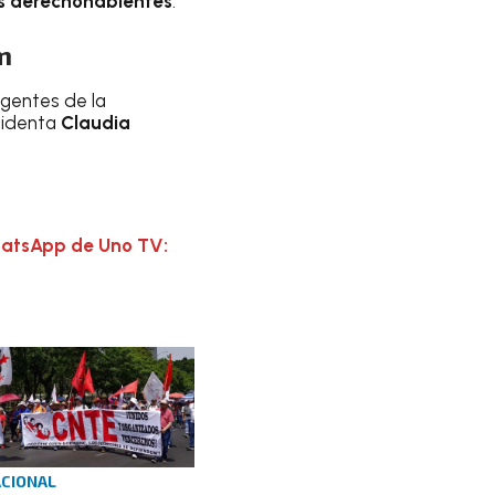
os derechohabientes
.
m
igentes de la
sidenta
Claudia
hatsApp de Uno TV:
CIONAL