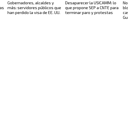
Gobernadores, alcaldes y
Desaparecer la USICAMM: lo
No
as
más: servidores públicos que
que propone SEP a CNTE para
bl
han perdido la visa de EE. UU.
terminar paro y protestas
ca
Gu