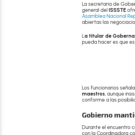
La secretaria de Gobe
general del
ISSSTE
ofr
Asamblea Nacional Rep
abiertas las negociaci
L
a titular de Goberna
pueda hacer es que es 
Los funcionarios señal
maestros
, aunque insi
conforme a las posibili
Gobierno manti
Durante el encuentro c
con la Coordinadora c