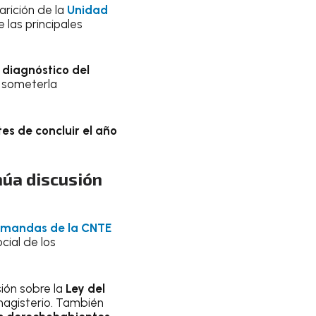
arición de la
Unid
ad
e las principales
n
diagnóstico del
y someterla
es de concluir el año
núa discusión
demandas de la CNTE
cial de los
sión sobre la
Ley del
magisterio. También