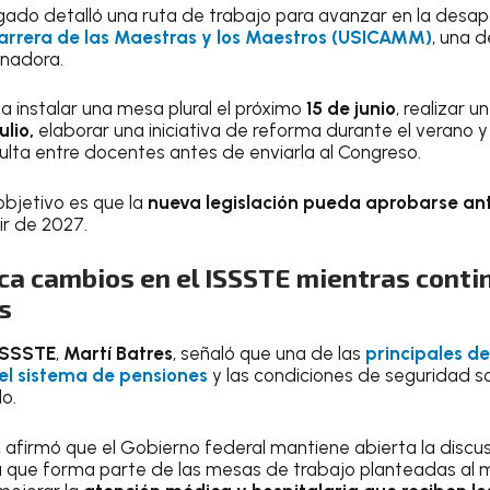
lgado detalló una ruta de trabajo para avanzar en la desap
Carrera de las Maestras y los Maestros (USICAMM)
, una d
inadora.
 instalar una mesa plural el próximo
15 de junio
, realizar u
ulio,
elaborar una iniciativa de reforma durante el verano 
lta entre docentes antes de enviarla al Congreso.
 objetivo es que la
nueva legislación pueda aprobarse ant
ir de 2027.
ca cambios en el ISSSTE mientras conti
s
ISSSTE
,
Martí Batres
, señaló que una de las
principales 
el sistema de pensiones
y las condiciones de seguridad so
o.
, afirmó que el Gobierno federal mantiene abierta la discu
a que forma parte de las mesas de trabajo planteadas al 