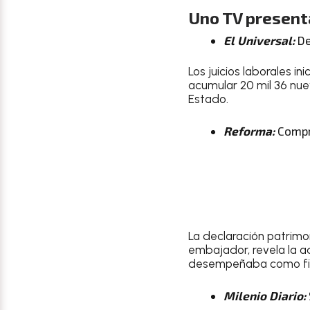
Uno TV presenta
El Universal:
De
Los juicios laborales i
acumular 20 mil 36 nue
Estado.
Reforma:
Compra
La declaración patrim
embajador, revela la a
desempeñaba como fis
Milenio Diario: