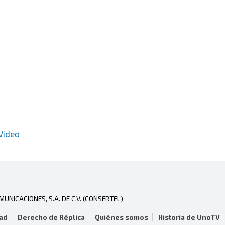
Video
NICACIONES, S.A. DE C.V. (CONSERTEL)
dad
Derecho de Réplica
Quiénes somos
Historia de UnoTV