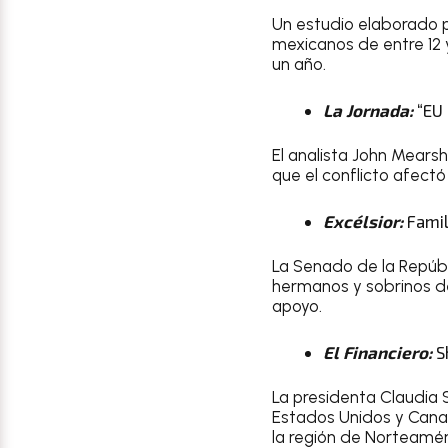
Un estudio elaborado p
mexicanos de entre 12 
un año.
La Jornada:
“EU 
El analista John Mears
que el conflicto afectó 
Excélsior:
Famil
La Senado de la Repúbl
hermanos y sobrinos de
apoyo.
El Financiero:
S
La presidenta Claudia 
Estados Unidos y Canad
la región de Norteamér