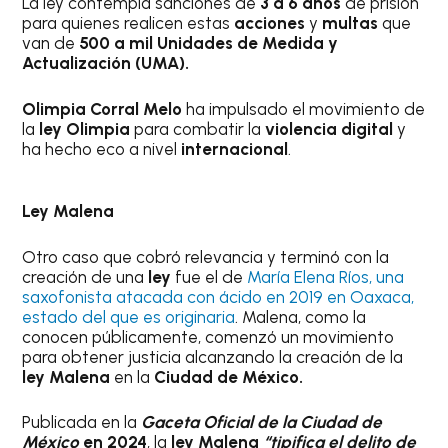
La ley contempla sanciones de
3 a 6 años
de prisión
para quienes realicen estas
acciones
y
multas
que
van de
500 a mil Unidades de Medida y
Actualización (UMA).
Olimpia Corral Melo
ha impulsado el movimiento de
la
ley Olimpia
para combatir la
violencia digital
y
ha hecho eco a nivel
internacional
.
Ley Malena
Otro caso que cobró relevancia y terminó con la
creación de una
ley
fue el de
María Elena Ríos, una
saxofonista atacada con ácido en 2019 en Oaxaca,
estado del que es originaria
. Malena, como la
conocen públicamente, comenzó un movimiento
para obtener justicia alcanzando la creación de la
ley Malena
en la
Ciudad de México.
Publicada en la
Gaceta Oficial de la Ciudad de
México
en 2024
, la
ley Malena
“tipifica el delito de