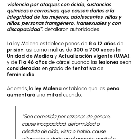
violencia por ataques con ácido, sustancias
químicas o corrosivas, que causen daños a la
integridad de las mujeres, adolescentes, niñas y
niños, personas transgénero, transexuales y con
discapacidad”
, detallaron autoridades.
La ley Malena establece penas de
8 a 12 años
de
prisión
, así como multas de
300 a 700 veces la
Unidad de Medida
y
Actualización vigente (UMA),
y de
11 a 46 años
de cárcel cuando las
lesiones
sean
consideradas
en grado de
tentativa
de
feminicidio
.
Además, la
ley Malena
establece que las
pena
aumentará
una
mitad
cuando:
“Sea cometida por razones de género,
cause incapacidad, deformidad o
pérdida de oído, vista o habla, cause
alteración o daño en el aparato genital o