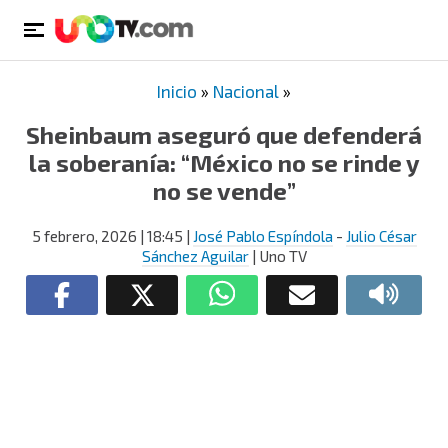
Inicio
»
Nacional
»
Sheinbaum aseguró que defenderá
la soberanía: “México no se rinde y
no se vende”
5 febrero, 2026
| 18:45
|
José Pablo Espíndola
-
Julio César
Sánchez Aguilar
| Uno TV