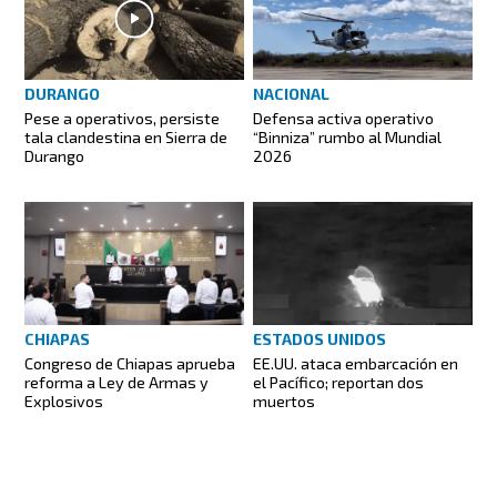
DURANGO
NACIONAL
Pese a operativos, persiste
Defensa activa operativo
tala clandestina en Sierra de
“Binniza” rumbo al Mundial
Durango
2026
CHIAPAS
ESTADOS UNIDOS
Congreso de Chiapas aprueba
EE.UU. ataca embarcación en
reforma a Ley de Armas y
el Pacífico; reportan dos
Explosivos
muertos