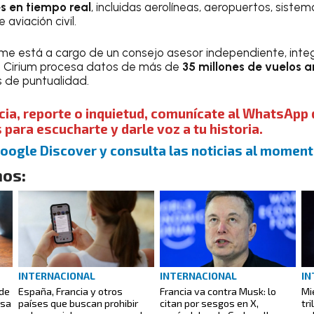
s en tiempo real
, incluidas aerolíneas, aeropuertos, sistem
aviación civil.
orme está a cargo de un consejo asesor independiente, inte
o. Cirium procesa datos de más de
35 millones de vuelos 
s de puntualidad.
cia, reporte o inquietud, comunícate al WhatsApp 
para escucharte y darle voz a tu historia.
Google Discover y consulta las noticias al momen
os:
INTERNACIONAL
INTERNACIONAL
IN
 de
España, Francia y otros
Francia va contra Musk: lo
Mi
asa
países que buscan prohibir
citan por sesgos en X,
tr