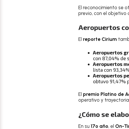
El reconocimiento se o
previo, con el objetivo
Aeropuertos co
El
reporte Cirium
tambi
Aeropuertos g
con 87,04% de s
Aeropuertos m
lista con 93,34
Aeropuertos p
obtuvo 91,47% p
El
premio Platino de 
operativo y trayectoria
¿Cómo se elabo
En su
17º año
, el
On-Ti