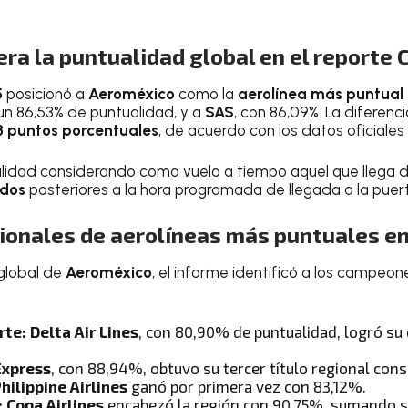
ra la puntualidad global en el reporte 
5
posicionó a
Aeroméxico
como la
aerolínea más puntual
un 86,53% de puntualidad, y a
SAS
, con 86,09%. La diferenci
3 puntos porcentuales
, de acuerdo con los datos oficiales
alidad considerando como vuelo a tiempo aquel que llega 
ndos
posteriores a la hora programada de llegada a la pue
ionales de aerolíneas más puntuales e
global de
Aeroméxico
, el informe identificó a los campeon
rte:
Delta Air Lines
, con 80,90% de puntualidad, logró su 
Express
, con 88,94%, obtuvo su tercer título regional cons
hilippine Airlines
ganó por primera vez con 83,12%.
:
Copa Airlines
encabezó la región con 90,75%, sumando 