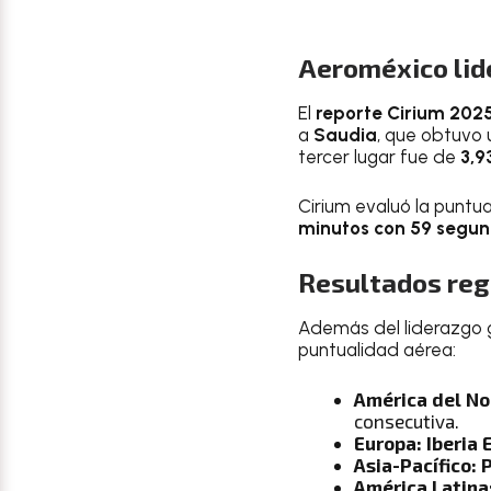
Aeroméxico lide
El
reporte Cirium 202
a
Saudia
, que obtuvo 
tercer lugar fue de
3,9
Cirium evaluó la puntu
minutos con 59 segu
Resultados reg
Además del liderazgo 
puntualidad aérea:
América del No
consecutiva.
Europa:
Iberia 
Asia-Pacífico:
P
América Latina