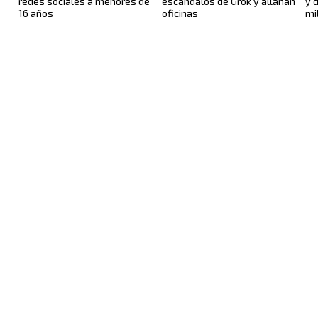
redes sociales a menores de
escándalos de Grok y allanan
y 
16 años
oficinas
mil