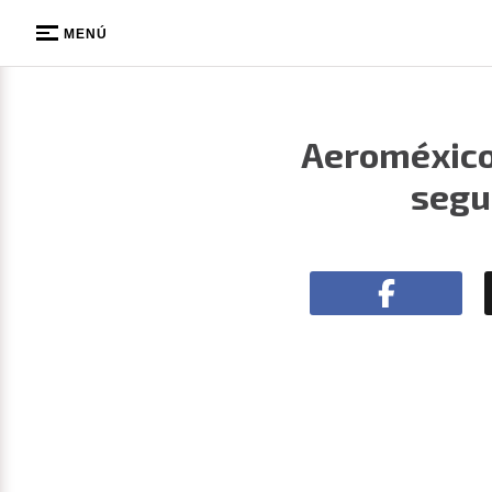
MENÚ
Aeroméxico
segu