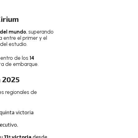
Cirium
 del mundo
, superando
a entre el primer y el
 del estudio.
dentro de los
14
rta de embarque.
n 2025
es regionales de
quinta victoria
ecutivo.
su
11ª victoria
desde