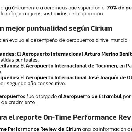
torga únicamente a aerolíneas que superaron el
70% de pu
 de reflejar mejoras sostenidas en la operación.
n mejor puntualidad según Cirium
én evaluó el desempeño de aeropuertos a nivel mundial:
randes:
El
Aeropuerto Internacional Arturo Merino Bení
alidas puntuales.
edianos:
El
Aeropuerto Internacional de Tocumen
, en P
%.
equeños:
El
Aeropuerto Internacional José Joaquín de 
or segundo año consecutivo.
Aeropuertos
fue otorgado al
Aeropuerto de Estambul
, po
 de crecimiento.
ra el reporte On-Time Performance Re
me Performance Review de Cirium
analiza información d