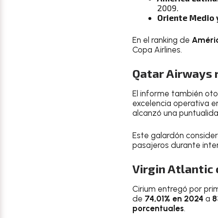
2009.
Oriente Medio y
En el ranking de
Améric
Copa Airlines.
Qatar Airways r
El informe también oto
excelencia operativa e
alcanzó una puntualid
Este galardón consider
pasajeros durante inte
Virgin Atlantic
Cirium entregó por pri
de
74,01% en 2024
a
8
porcentuales
.