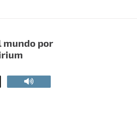
l mundo por
irium