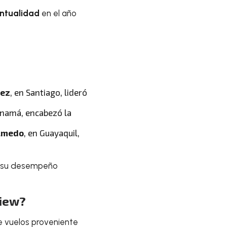
ntualidad
en el año
tez
, en Santiago, lideró
anamá, encabezó la
Olmedo
, en Guayaquil,
r su desempeño
view?
e vuelos proveniente