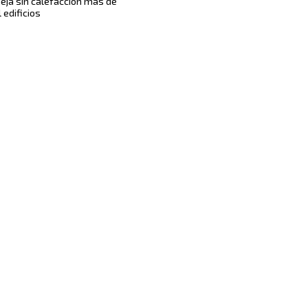
deja sin calefacción más de
 edificios