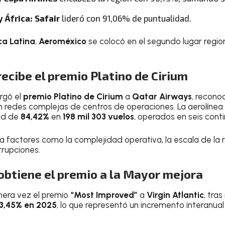
 África:
Safair
lideró con 91,06% de puntualidad.
a Latina
,
Aeroméxico
se colocó en el segundo lugar region
ecibe el premio Platino de Cirium
rgó el
premio Platino de Cirium
a
Qatar Airways
, recono
n redes complejas de centros de operaciones. La aerolíne
ad de
84,42%
en
198 mil 303 vuelos
, operados en seis cont
a factores como la complejidad operativa, la escala de la r
rrupciones.
 obtiene el premio a la Mayor mejora
mera vez el premio
“Most Improved”
a
Virgin Atlantic
, tra
3,45% en 2025
, lo que representó un incremento interanua