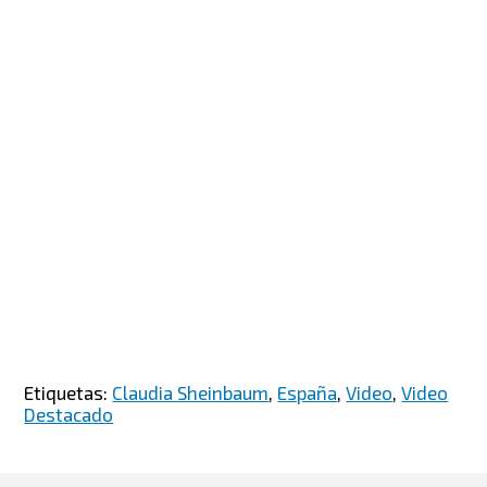
Etiquetas:
Claudia Sheinbaum
,
España
,
Video
,
Video
Destacado