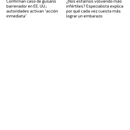
Confirman caso de gusano
¿Nos estamos volviendo más
barrenador en EE. UU.;
infértiles? Especialista explica
autoridades activan “acción
por qué cada vez cuesta más
inmediata”
lograr un embarazo