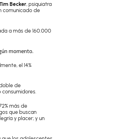
 Tim Becker
, psiquiatra
un comunicado de
izada a más de 160.000
lgún momento.
lmente, el 14%
 doble de
o consumidores.
; 72% más de
igos que buscan
gría y placer; y un
 que los adolescentes