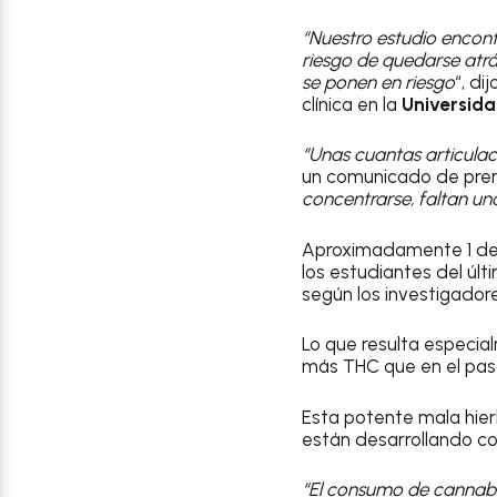
“Nuestro estudio encon
riesgo de quedarse atr
se ponen en riesgo
“, di
clínica en la
Universida
“Unas cuantas articulac
un comunicado de pren
concentrarse, faltan una
Aproximadamente 1 de 
los estudiantes del úl
según los investigador
Lo que resulta especia
más THC que en el pas
Esta potente mala hie
están desarrollando co
“El consumo de cannabis