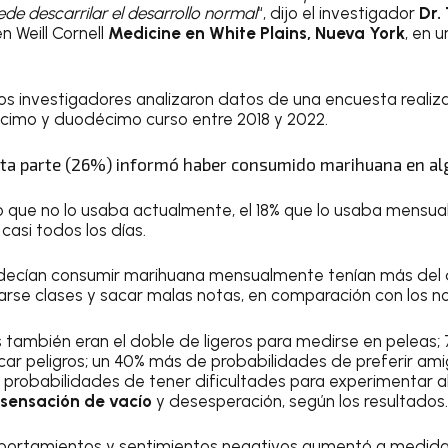
de descarrilar el desarrollo normal
“, dijo el investigador
Dr.
n Weill Cornell
Medicine en White Plains, Nueva York
, en 
 los investigadores analizaron datos de una encuesta real
cimo y duodécimo curso entre 2018 y 2022.
rta parte (26%) informó haber consumido marihuana en a
ijo que no lo usaba actualmente, el 18% que lo usaba mensua
casi todos los días.
decían consumir marihuana mensualmente tenían más del
arse clases y sacar malas notas, en comparación con los n
 también eran el doble de ligeros para medirse en peleas
ar peligros; un 40% más de probabilidades de preferir am
 probabilidades de tener dificultades para experimentar ale
sensación de vacío
y desesperación, según los resultados.
mportamientos y sentimientos negativos aumentó a medida