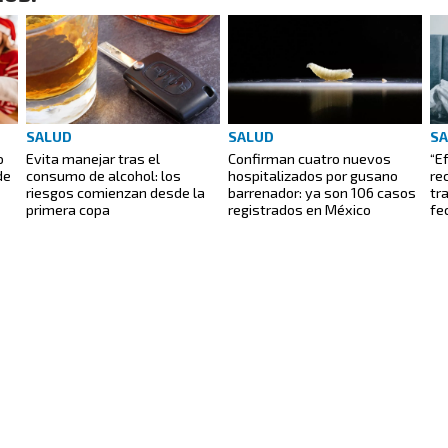
SALUD
SALUD
S
o
Evita manejar tras el
Confirman cuatro nuevos
“E
de
consumo de alcohol: los
hospitalizados por gusano
re
riesgos comienzan desde la
barrenador: ya son 106 casos
tr
primera copa
registrados en México
fe