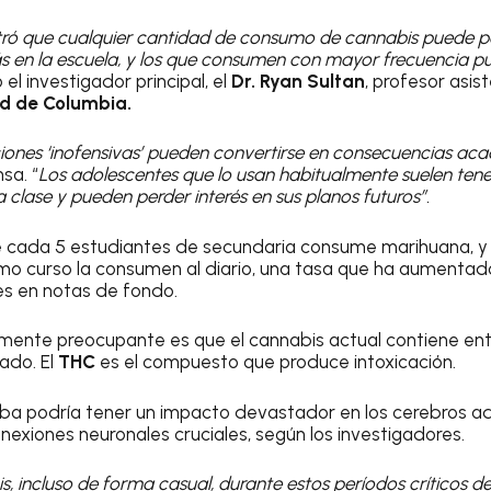
tró que cualquier cantidad de consumo de cannabis puede po
ás en la escuela, y los que consumen con mayor frecuencia p
jo el investigador principal, el
Dr. Ryan Sultan
, profesor asis
d de Columbia.
iones ‘inofensivas’ pueden convertirse en consecuencias ac
sa. “
Los adolescentes que lo usan habitualmente suelen tener
 clase y pueden perder interés en sus planos futuros”.
cada 5 estudiantes de secundaria consume marihuana, y 
timo curso la consumen al diario, una tasa que ha aumentad
es en notas de fondo.
lmente preocupante es que el cannabis actual contiene ent
ado. El
THC
es el compuesto que produce intoxicación.
rba podría tener un impacto devastador en los cerebros a
nexiones neuronales cruciales, según los investigadores.
, incluso de forma casual, durante estos períodos críticos de 