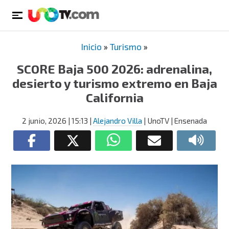
Inicio
»
Turismo
»
SCORE Baja 500 2026: adrenalina,
desierto y turismo extremo en Baja
California
2 junio, 2026
| 15:13
|
Alejandro Villa
| UnoTV | Ensenada