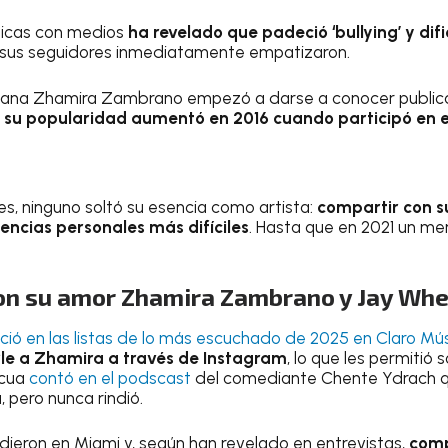
ticas con medios
ha revelado que padeció ‘bullying’ y di
e sus seguidores inmediatamente empatizaron.
zolana Zhamira Zambrano empezó a darse a conocer publi
,
su popularidad aumentó en 2016 cuando participó en 
es, ninguno soltó su esencia como artista:
compartir con su
iencias personales más difíciles
. Hasta que en 2021 un me
on su amor Zhamira Zambrano y Jay Whe
ció en las listas de lo más escuchado de 2025 en Claro Mú
rle a Zhamira a través de Instagram
, lo que les permitió
icua
contó en el podscast
del comediante Chente Ydrach que
 pero nunca rindió.
ieron en Miami y, según han revelado en entrevistas,
comp