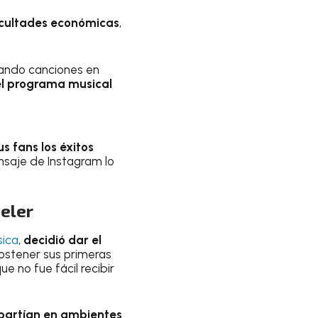
ficultades económicas
,
cando canciones en
el programa musical
s fans los éxitos
nsaje de Instagram lo
eler
sica
,
decidió dar el
 sostener sus primeras
 no fue fácil recibir
artían en ambientes