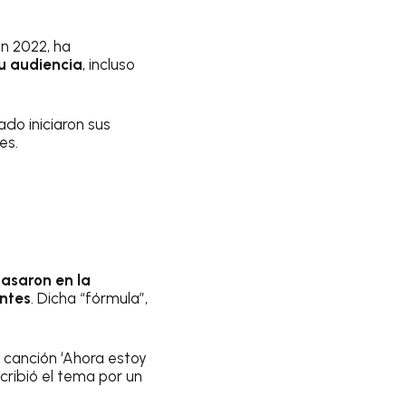
en 2022, ha
u audiencia
, incluso
do iniciaron sus
es.
asaron en la
antes
. Dicha “fórmula”,
canción ‘Ahora estoy
ribió el tema por un