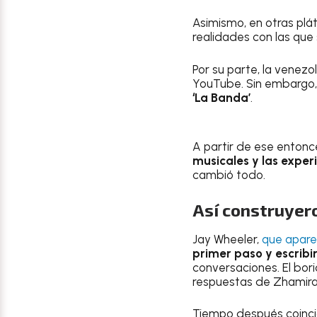
Asimismo, en otras plá
realidades con las qu
Por su parte, la vene
YouTube. Sin embargo
‘La Banda’
.
A partir de ese entonc
musicales y las exper
cambió todo.
Así construyer
Jay Wheeler,
que apare
primer paso y escribi
conversaciones. El bor
respuestas de Zhamira,
Tiempo después coincid