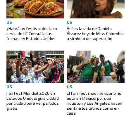
US
US
¿Habrá un festival del taco
Así es la vida de Daniela
cerca de ti? Consulta las
Álvarez hoy: de Miss Colombia
fechas en Estados Unidos
a símbolo de superación
US
US
Fan Fest Mundial 2026 en
El Fan Fest más mexicano no
Estados Unidos: guía ciudad
está en México: por qué
por ciudad para ver partidos
Houston y Los Ángeles hacen
gratis
sentir a los latinos como en
casa