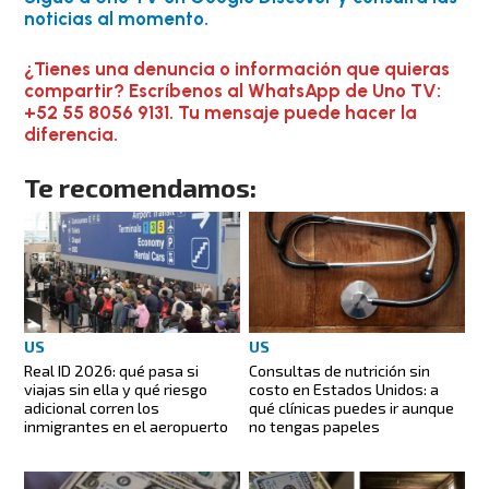
noticias al momento.
¿Tienes una denuncia o información que quieras
compartir? Escríbenos al WhatsApp de Uno TV:
+52 55 8056 9131. Tu mensaje puede hacer la
diferencia.
Te recomendamos:
US
US
Real ID 2026: qué pasa si
Consultas de nutrición sin
viajas sin ella y qué riesgo
costo en Estados Unidos: a
adicional corren los
qué clínicas puedes ir aunque
inmigrantes en el aeropuerto
no tengas papeles