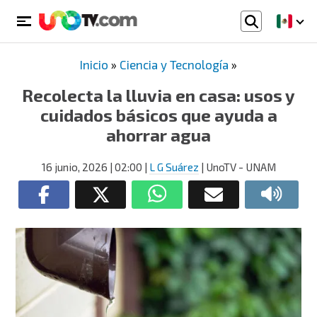
Inicio
»
Ciencia y Tecnología
»
Recolecta la lluvia en casa: usos y
cuidados básicos que ayuda a
ahorrar agua
16 junio, 2026
| 02:00
|
L G Suárez
| UnoTV - UNAM