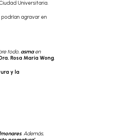
iudad Universitaria.
 podrían agravar en
obre todo,
asma
en
Dra. Rosa María Wong
.
tura y la
lmonares
. Además,
te prematura
“,