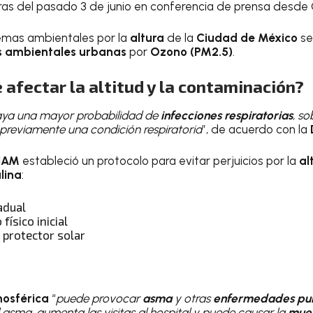
as del pasado 3 de junio en conferencia de prensa desde C
lemas ambientales por la
altura
de la
Ciudad de México
se
s ambientales urbanas
por
Ozono (PM2.5)
.
afectar la altitud y la contaminación?
aya una mayor probabilidad de
infecciones respiratorias
, s
previamente una condición respiratoria
”, de acuerdo con la
NAM
estableció un protocolo para evitar perjuicios por la
al
lina
:
adual
físico inicial
 protector solar
osférica
“
puede provocar
asma
y otras
enfermedades pu
 asma, aumenta las visitas al hospital y puede causar la
muer