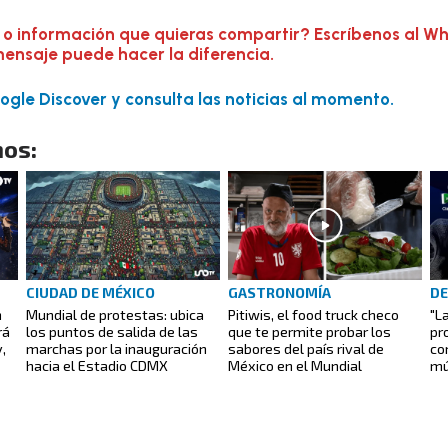
 o información que quieras compartir? Escríbenos al W
mensaje puede hacer la diferencia.
gle Discover y consulta las noticias al momento.
os:
CIUDAD DE MÉXICO
GASTRONOMÍA
D
n
Mundial de protestas: ubica
Pitiwis, el food truck checo
"L
rá
los puntos de salida de las
que te permite probar los
pr
,
marchas por la inauguración
sabores del país rival de
co
hacia el Estadio CDMX
México en el Mundial
mú