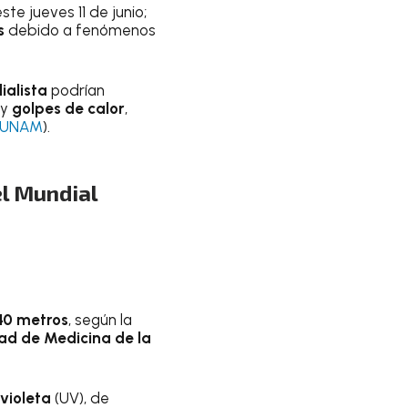
ste jueves 11 de junio;
s
debido a fenómenos
ialista
podrían
 y
golpes de calor
,
UNAM
).
el Mundial
240 metros
, según la
ad de Medicina de la
avioleta
(UV), de