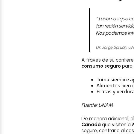
“Tenemos que com
tan recién servi
Nos podemos into
Dr. Jorge Baruch, 
A través de su confere
consumo seguro
para 
Toma siempre ag
Alimentos bien 
Frutas y verdur
Fuente: UNAM
De manera adicional, 
Canadá
que visiten a
seguro, contrario al c