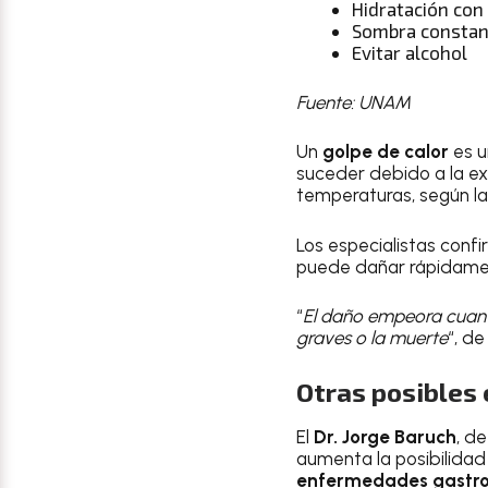
Hidratación con 
Sombra constant
Evitar alcohol
Fuente: UNAM
Un
golpe de calor
es 
suceder debido a la ex
temperaturas, según l
Los especialistas conf
puede dañar rápidame
“
El daño empeora cuanto
graves o la muerte
“, d
Otras posibles
El
Dr. Jorge Baruch
, de
aumenta la posibilida
enfermedades gastroi