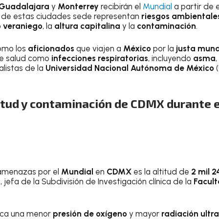
Guadalajara
y
Monterrey
recibirán el
Mundial
a partir de e
 de estas ciudades sede representan
riesgos ambientale
o veraniego
, la
altura capitalina
y la
contaminación
.
mo los
aficionados
que viajen a
México
por la
justa mund
de salud como
infecciones respiratorias
, incluyendo
asma
,
alistas de la
Universidad Nacional Autónoma de México
(
titud y contaminación de CDMX durante 
 amenazas por el
Mundial
en
CDMX
es la altitud de
2 mil 
g
, jefa de la Subdivisión de Investigación clínica de la
Facult
oca una menor
presión de oxígeno
y mayor
radiación ultr