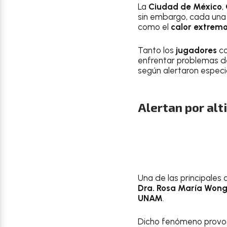
La
Ciudad de México
,
sin embargo, cada una
como el
calor extrem
Tanto los
jugadores
co
enfrentar problemas 
según alertaron especi
Alertan por al
Una de las principales
Dra. Rosa María Won
UNAM
.
Dicho fenómeno prov