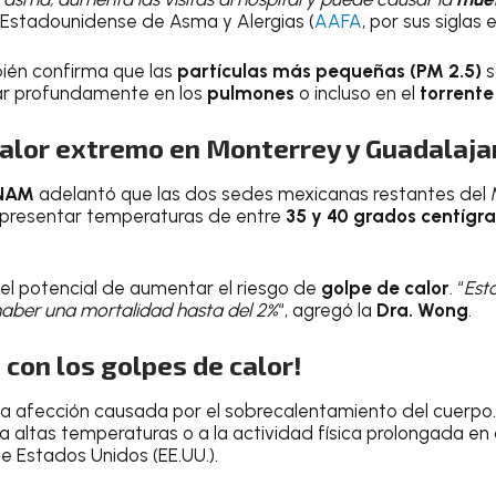
 Estadounidense de Asma y Alergias (
AAFA
, por sus siglas e
én confirma que las
partículas más pequeñas (PM 2.5)
s
ar profundamente en los
pulmones
o incluso en el
torrente
calor extremo en Monterrey y Guadalaja
NAM
adelantó que las dos sedes mexicanas restantes del 
presentar temperaturas de entre
35 y 40 grados centígra
 el potencial de aumentar el riesgo de
golpe de calor
. “
Est
aber una mortalidad hasta del 2%
“, agregó la
Dra. Wong
.
con los golpes de calor!
a afección causada por el sobrecalentamiento del cuerpo.
 a altas temperaturas o a la actividad física prolongada en
e Estados Unidos (EE.UU.).