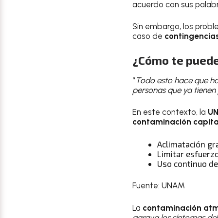
acuerdo con sus palabr
Sin embargo, los prob
caso de
contingencia
¿Cómo te puede 
“
Todo esto hace que h
personas que ya tienen 
En este contexto, la
U
contaminación capita
Aclimatación gr
Limitar esfuerzo 
Uso continuo de
Fuente: UNAM
La
contaminación atm
agrava los síntomas del