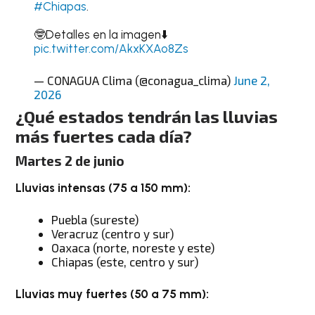
#Chiapas
.
🤓Detalles en la imagen⬇️
pic.twitter.com/AkxKXAo8Zs
— CONAGUA Clima (@conagua_clima)
June 2,
2026
¿Qué estados tendrán las lluvias
más fuertes cada día?
Martes 2 de junio
Lluvias intensas (75 a 150 mm):
Puebla (sureste)
Veracruz (centro y sur)
Oaxaca (norte, noreste y este)
Chiapas (este, centro y sur)
Lluvias muy fuertes (50 a 75 mm):