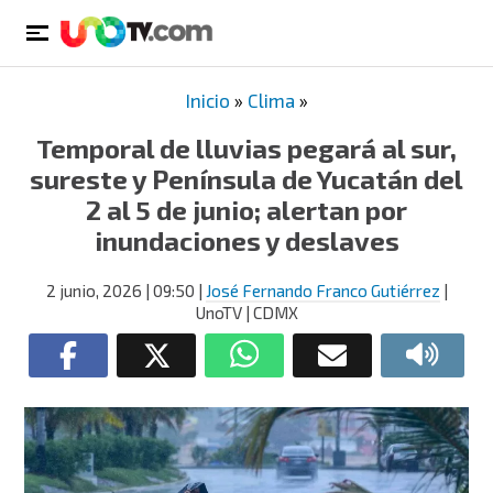
Inicio
»
Clima
»
Temporal de lluvias pegará al sur,
sureste y Península de Yucatán del
2 al 5 de junio; alertan por
inundaciones y deslaves
2 junio, 2026
| 09:50
|
José Fernando Franco Gutiérrez
|
UnoTV | CDMX