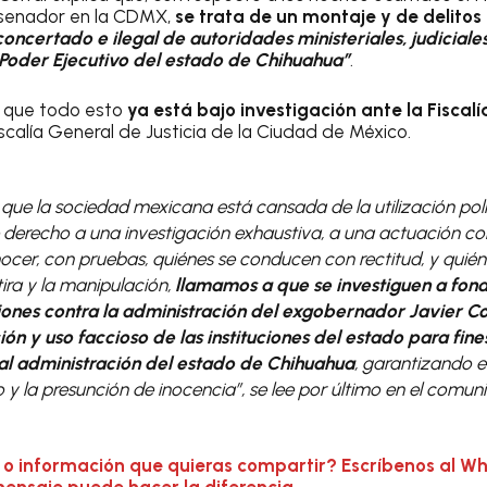
l senador en la CDMX,
se trata de un montaje y de delitos
oncertado e ilegal de autoridades ministeriales, judiciales
 Poder Ejecutivo del estado de Chihuahua”
.
 que todo esto
ya está bajo investigación ante la Fiscalí
iscalía General de Justicia de la Ciudad de México.
ue la sociedad mexicana está cansada de la utilización polí
ne derecho a una investigación exhaustiva, a una actuación c
nocer, con pruebas, quiénes se conducen con rectitud, y quié
ira y la manipulación,
llamamos a que se investiguen a fond
iones contra la administración del exgobernador Javier Co
ón y uso faccioso de las instituciones del estado para fines
al administración del estado de Chihuahua
, garantizando
 y la presunción de inocencia”
, se lee por último en el comun
 o información que quieras compartir? Escríbenos al W
mensaje puede hacer la diferencia.