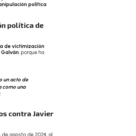
ipulación política
n política de
 de victimización
s Galván
, porque ha
o un acto de
ta como una
.
s contra Javier
14 de agosto de 2024, al