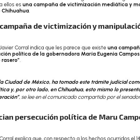
a ellos es
una campaña de victimización mediática y man
e Chihuahua
.
campaña de victimización y manipulació
 Javier Corral indica que les parece que existe
una campaña
ción política de la gobernadora María Eugenia Campo
 rasero”
.
 la Ciudad de México, ha tomado este trámite judicial com
tica y, por otro lado, en Chihuahua, esto mismo lo presen
eración”
, se lee en el comunicado compartido por el senador
ian persecución política de Maru Campo
 Corral explica que, con respecto a los hechos ocurridos el 