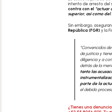
intento de arresto de
contra con el
“actuar c
superior, así como del
Sin embargo, aseguran
República (FGR)
y la F
“Convencidos de q
de justicia y tie
diligencia y a co
detrás de la ment
tanto las acusac
instrumentalizaci
parte de la actu
el debido proceso
¿Tienes una denuncia
+52 55 8056 9131. Tu 