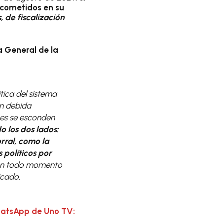
 cometidos en su
, de fiscalización
a General de la
tica del sistema
on debida
nes se esconden
o los dos lados:
rral, como la
 políticos por
 en todo momento
icado.
hatsApp de Uno TV: