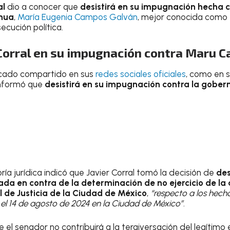
al
dio a conocer que
desistirá en su impugnación hecha 
ahua
,
María Eugenia Campos Galván
, mejor conocida como
cución política.
 Corral en su impugnación contra Maru 
icado compartido en sus
redes sociales oficiales
, como en s
informó que
desistirá en su impugnación contra la gobe
oría jurídica indicó que Javier Corral tomó la decisión de
des
a en contra de la determinación de no ejercicio de la 
l de Justicia de la Ciudad de México
,
“respecto a los hechos
 el 14 de agosto de 2024 en la Ciudad de México”
.
l senador no contribuirá a la tergiversación del legítimo e