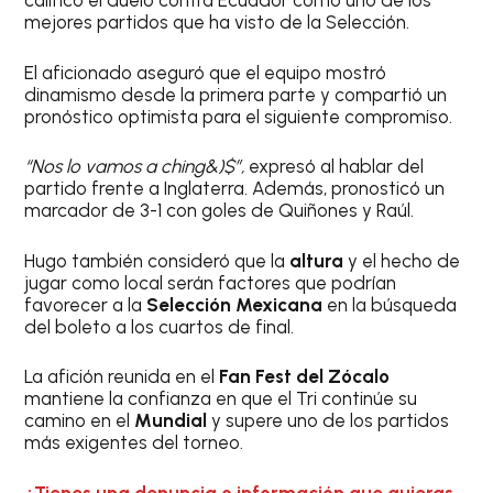
calificó el duelo contra Ecuador como uno de los
mejores partidos que ha visto de la Selección.
El aficionado aseguró que el equipo mostró
dinamismo desde la primera parte y compartió un
pronóstico optimista para el siguiente compromiso.
“Nos lo vamos a ching&)$”,
expresó al hablar del
partido frente a Inglaterra. Además, pronosticó un
marcador de 3-1 con goles de Quiñones y Raúl.
Hugo también consideró que la
altura
y el hecho de
jugar como local serán factores que podrían
favorecer a la
Selección Mexicana
en la búsqueda
del boleto a los cuartos de final.
La afición reunida en el
Fan Fest del Zócalo
mantiene la confianza en que el Tri continúe su
camino en el
Mundial
y supere uno de los partidos
más exigentes del torneo.
¿Tienes una denuncia o información que quieras