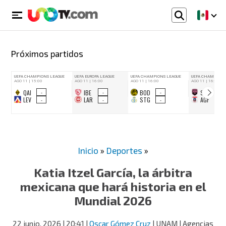
Próximos partidos
Inicio
»
Deportes
»
Katia Itzel García, la árbitra
mexicana que hará historia en el
Mundial 2026
22 junio, 2026
| 20:41
|
Oscar Gómez Cruz
| UNAM | Agencias