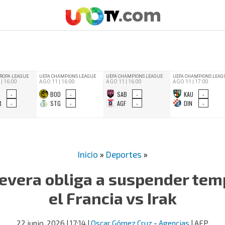
Inicio
»
Deportes
»
evera obliga a suspender te
el Francia vs Irak
22 junio, 2026
| 17:14
|
Oscar Gómez Cruz
-
Agencias
| AFP