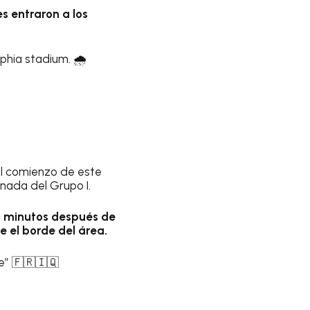
s entraron a los
phia stadium. 🌧️
l comienzo de este
rnada del Grupo I.
 minutos después de
de el borde del área.
ce” 🇫🇷🇮🇶