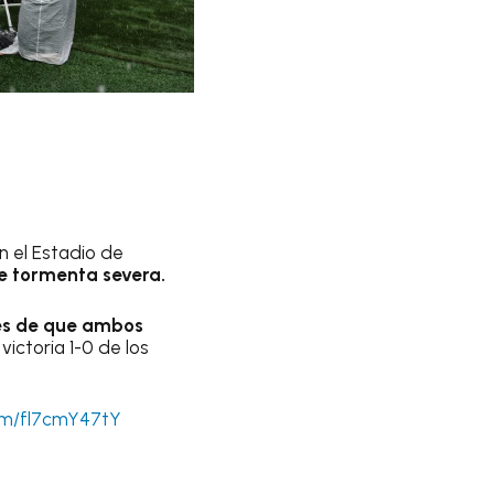
n el Estadio de
e tormenta severa.
és de que ambos
victoria 1-0 de los
com/fl7cmY47tY