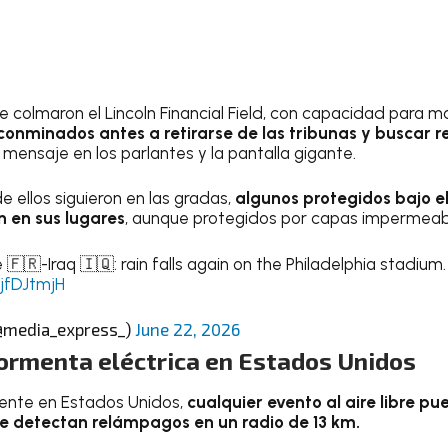
e colmaron el Lincoln Financial Field, con capacidad para m
conminados antes a retirarse de las tribunas y buscar r
 mensaje en los parlantes y la pantalla gigante.
 ellos siguieron en las gradas,
algunos protegidos bajo el
 en sus lugares
, aunque protegidos por capas impermeabl
🇫🇷-Iraq 🇮🇶: rain falls again on the Philadelphia stadium.
jfDJtmjH
@media_express_)
June 22, 2026
tormenta eléctrica en Estados Unidos
gente en Estados Unidos,
cualquier evento al aire libre pu
e detectan relámpagos en un radio de 13 km.