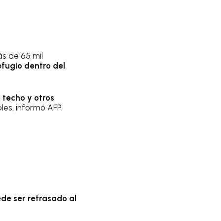
ás de 65 mil
efugio dentro del
 techo y otros
es, informó AFP.
ede ser retrasado al