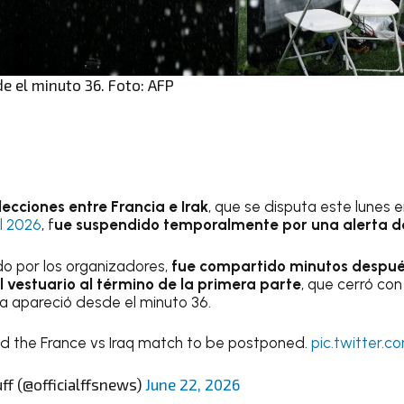
e el minuto 36. Foto: AFP
elecciones entre Francia e Irak
, que se disputa este lunes e
l 2026
, f
ue suspendido temporalmente por una alerta d
ido por los organizadores,
fue compartido minutos despu
l vestuario al término de la primera parte
, que cerró con 
via apareció desde el minuto 36.
d the France vs Iraq match to be postponed.
pic.twitter.
ff (@officialffsnews)
June 22, 2026