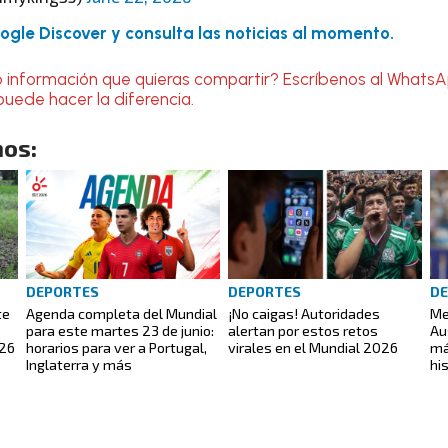
gle Discover y consulta las noticias al momento.
o información que quieras compartir? Escríbenos al Whats
puede hacer la diferencia.
os:
DEPORTES
DEPORTES
D
te
Agenda completa del Mundial
¡No caigas! Autoridades
Me
para este martes 23 de junio:
alertan por estos retos
Au
026
horarios para ver a Portugal,
virales en el Mundial 2026
má
Inglaterra y más
hi