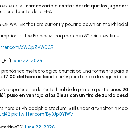
n este caso,
comenzaría a contar desde que los jugadore
icó una fuente de la FIFA.
ETS OF WATER that are currently pouring down on the Philadel
umption of the France vs Iraq match in 50 minutes time
witter.com/cWQpZvW0CR
D_FC)
June 22, 2026
 pronóstico meteorológico anunciaba una tormenta para e
s 17:00 del horario local
, correspondiente a la segunda jo
ó a aparecer en la recta final de la primera parte,
unos 20
l 16′, puso en ventaja a los Bleus con un tiro de zurda des
s here at Philadelphia stadium. Still under a “Shelter in Pla
xud42
pic.twitter.com/By3Jp0YIWV
mmyking35)
June 22, 2026