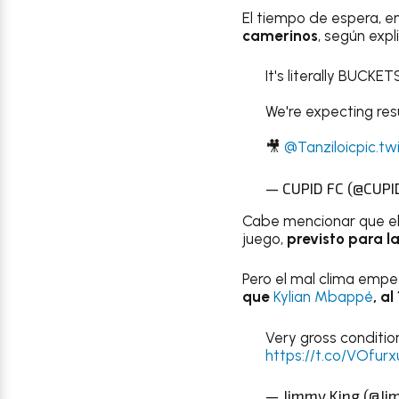
El tiempo de espera, e
camerinos
, según expl
It's literally BUCK
We're expecting res
🎥
@Tanziloic
pic.t
— CUPID FC (@CUPI
Cabe mencionar que el
juego,
previsto para la
Pero el mal clima empez
que
Kylian Mbappé
, a
Very gross condition
https://t.co/VOfur
— Jimmy King (@Ji