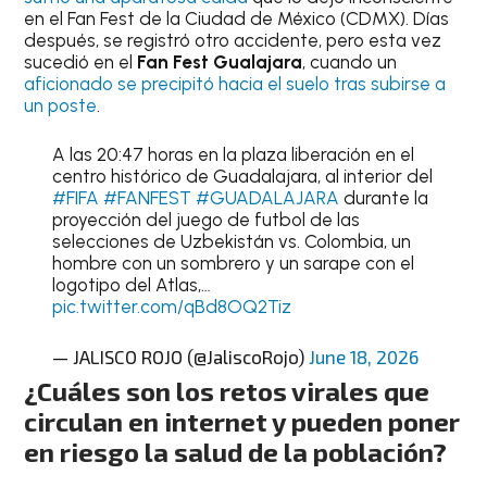
en el Fan Fest de la Ciudad de México (CDMX). Días
después, se registró otro accidente, pero esta vez
sucedió en el
Fan Fest Gualajara
, cuando un
aficionado se precipitó hacia el suelo tras subirse a
un poste
.
A las 20:47 horas en la plaza liberación en el
centro histórico de Guadalajara, al interior del
#FIFA
#FANFEST
#GUADALAJARA
durante la
proyección del juego de futbol de las
selecciones de Uzbekistán vs. Colombia, un
hombre con un sombrero y un sarape con el
logotipo del Atlas,…
pic.twitter.com/qBd8OQ2Tiz
— JALISCO ROJO (@JaliscoRojo)
June 18, 2026
¿Cuáles son los retos virales que
circulan en internet y pueden poner
en riesgo la salud de la población?