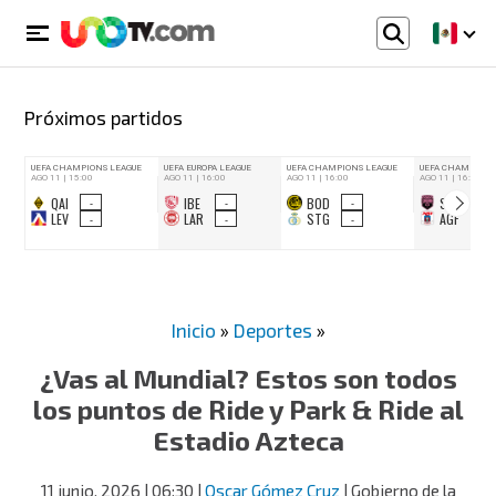
Próximos partidos
Inicio
»
Deportes
»
¿Vas al Mundial? Estos son todos
los puntos de Ride y Park & Ride al
Estadio Azteca
11 junio, 2026
| 06:30
|
Oscar Gómez Cruz
| Gobierno de la