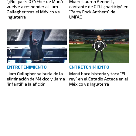
“¿No que 5-0?": Fher de Maná
Muere Lauren Bennett,
vuelve a responder a Liam
cantante de G.R.L.; participó en
Gallagher tras el México vs
"Party Rock Anthem" de
Inglaterra
LMFAO
ENTRETENIMIENTO
ENTRETENIMIENTO
Maná hace historia y toca "El
Liam Gallagher se burla de la
rey" en el Estadio Azteca en el
eliminación de México y llama
México vs Inglaterra
"infantil" a la afición