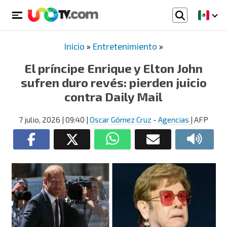
Inicio
»
Entretenimiento
»
El príncipe Enrique y Elton John
sufren duro revés: pierden juicio
contra Daily Mail
7 julio, 2026
| 09:40
|
Oscar Gómez Cruz
-
Agencias
| AFP