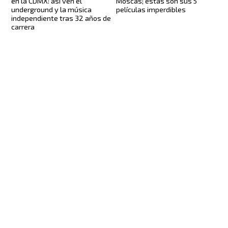
en la CDMX: así ven el
Moscas; estas son sus 5
underground y la música
películas imperdibles
independiente tras 32 años de
carrera