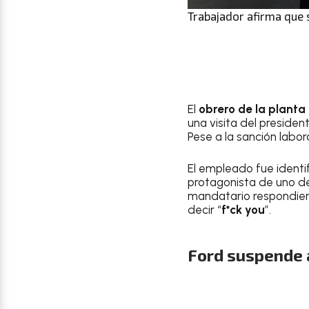
Trabajador afirma que s
El
obrero de la planta 
una visita del presiden
Pese a la sanción labor
El empleado fue ident
protagonista de uno d
mandatario respondiera
decir “
f*ck you
”.
Ford suspende a