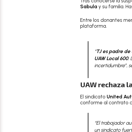
Tras conocerse la sus
Sabula
y su familia. H
Entre los donantes me
plataforma.
“
TJ es padre de 
UAW Local 600
.
incertidumbre”, 
UAW rechaza la
El sindicato
United Au
conforme al contrato c
“El trabajador a
un sindicato fuer