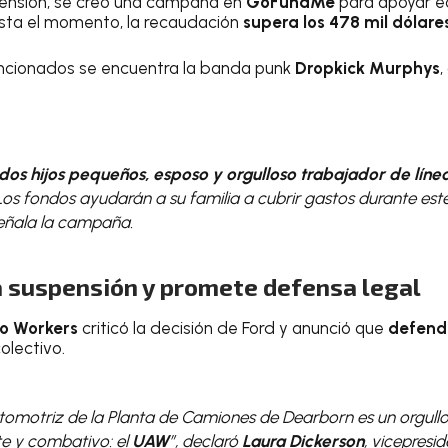
pensión, se creó una campaña en
GoFundMe
para apoyar 
asta el momento, la recaudación
supera los 478 mil dólare
ncionados se encuentra la banda punk
Dropkick Murphys
,
dos hijos pequeños, esposo y orgulloso trabajador de línea
 Los fondos ayudarán a su familia a cubrir gastos durante est
señala la campaña.
 suspensión y promete defensa legal
to Workers
criticó la decisión de Ford y anunció que
defend
olectivo.
utomotriz de la Planta de Camiones de Dearborn es un orgul
te y combativo: el
UAW
”, declaró
Laura Dickerson
, vicepresi