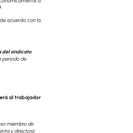
económicamente a
s
.
 de acuerdo con la
 del sindicato
e periodo de
erá al trabajador
loso miembro de
denta y directora