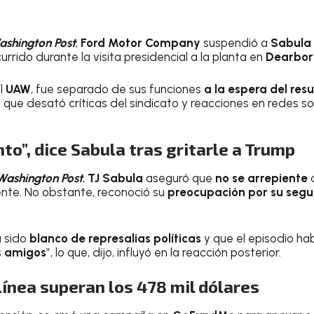
shington Post
,
Ford Motor Company
suspendió a
Sabula
urrido durante la visita presidencial a la planta en
Dearborn
al
UAW
, fue separado de sus funciones
a la espera del res
n que desató críticas del sindicato y reacciones en redes so
to”, dice Sabula tras gritarle a Trump
Washington Post
,
TJ Sabula
aseguró que
no se arrepiente
d
nte. No obstante, reconoció su
preocupación por su segu
a sido
blanco de represalias políticas
y que el episodio h
s amigos
”, lo que, dijo, influyó en la reacción posterior.
ínea superan los 478 mil dólares