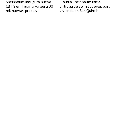
Sheinbaum inaugura nuevo
Claudia Sheinbaum inicia
CBTIS en Tijuana; va por 200
entrega de 36 mil apoyos para
mil nuevas prepas
vivienda en San Quintín