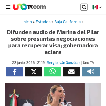
Inicio
»
Estados
»
Baja California
»
Difunden audio de Marina del Pilar
sobre presuntas negociaciones
para recuperar visa; gobernadora
aclara
22 junio, 2026
| 21:19
|
Sergio Iván González
| Uno TV