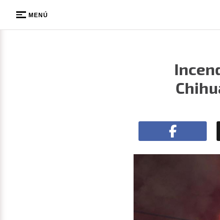
MENÚ
Incend
Chihu