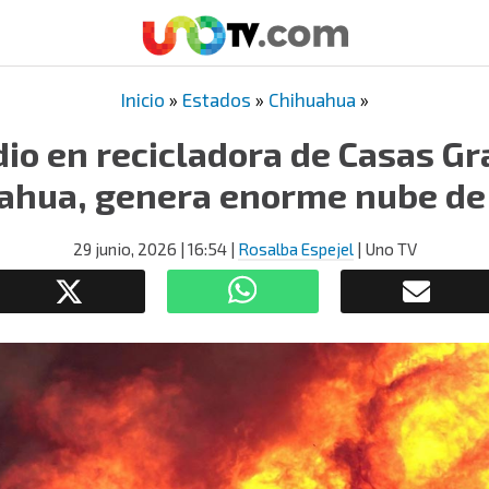
Inicio
»
Estados
»
Chihuahua
»
io en recicladora de Casas G
ahua, genera enorme nube d
29 junio, 2026
| 16:54
|
Rosalba Espejel
| Uno TV