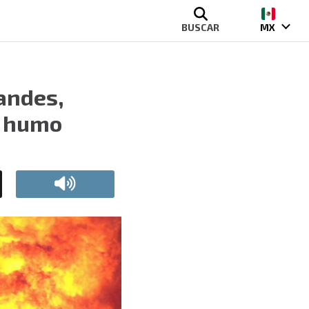
BUSCAR
MX
randes,
e humo