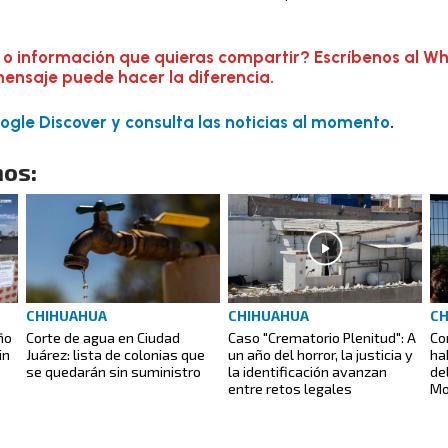
 o información que quieras compartir? Escríbenos al W
mensaje puede hacer la diferencia.
gle Discover y consulta las noticias al momento
.
os:
CHIHUAHUA
CHIHUAHUA
CH
ño
Corte de agua en Ciudad
Caso "Crematorio Plenitud": A
Co
in
Juárez: lista de colonias que
un año del horror, la justicia y
ha
se quedarán sin suministro
la identificación avanzan
de
entre retos legales
Mo