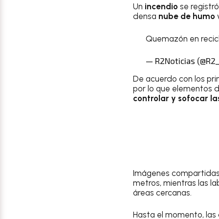
Un
incendio
se registró
densa
nube de humo
v
Quemazón en recicl
— R2Noticias (@R2_
De acuerdo con los pri
por lo que elementos 
controlar y sofocar la
Imágenes compartidas 
metros, mientras las l
áreas cercanas.
Hasta el momento, las 