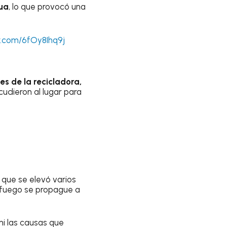
ua
, lo que provocó una
er.com/6fOy8Ihq9j
es de la recicladora,
udieron al lugar para
que se elevó varios
l fuego se propague a
i las causas que