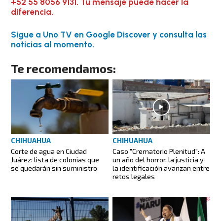
+52 55 8056 9131. Tu mensaje puede hacer la
diferencia.
Sigue a Uno TV en Google Discover y consulta las
noticias al momento.
Te recomendamos:
CHIHUAHUA
CHIHUAHUA
Corte de agua en Ciudad
Caso "Crematorio Plenitud": A
Juárez: lista de colonias que
un año del horror, la justicia y
se quedarán sin suministro
la identificación avanzan entre
retos legales