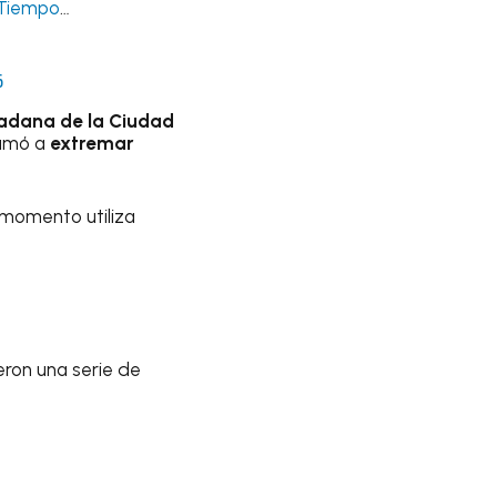
lTiempo
…
6
dadana de la Ciudad
llamó a
extremar
 momento utiliza
eron una serie de