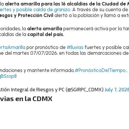
 la
alerta amarilla para las 16 alcaldías de la Ciudad de
uertes y posible caída de granizo.
A través de su cuenta de 
esgos y Protección Civil
alertó a la población y llamó a e
oridades, la
alerta amarilla
permanecerá activa por la ta
caldías de la
capital del país.
rtaAmarilla
por pronóstico de
#lluvias
fuertes y posible c
che del martes 07/07/2026, en todas las demarcaciones de
endaciones y mantente informado.
#PronósticoDelTiempo
…
lqBSssp8
stión Integral de Riesgos y PC (@SGIRPC_CDMX)
July 7, 202
uvias en la CDMX