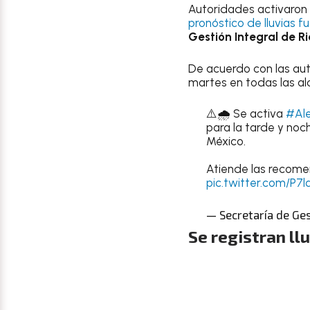
Autoridades activaron
pronóstico de lluvias f
Gestión Integral de Ri
De acuerdo con las aut
martes en todas las al
⚠️🌧️ Se activa
#Ale
para la tarde y no
México.
Atiende las recom
pic.twitter.com/P7
— Secretaría de Ge
Se registran ll