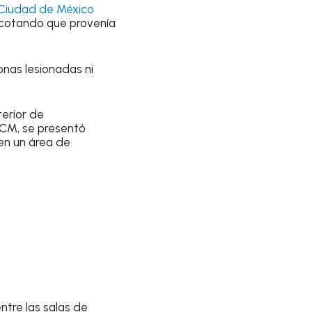
 Ciudad de México
 acotando que provenía
onas lesionadas ni
terior de
ICM, se presentó
en un área de
ntre las salas de