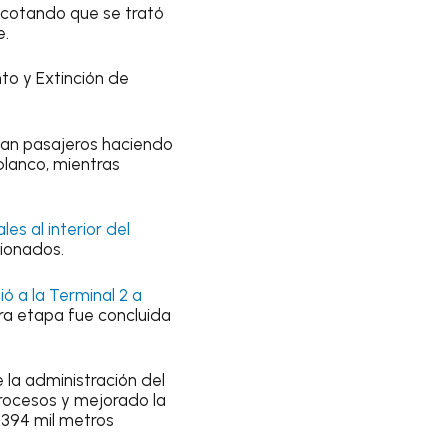
 acotando que se trató
e.
to y Extinción de
eían pasajeros haciendo
blanco, mientras
es al interior del
sionados.
 a la Terminal 2 a
ra etapa fue concluida
 la administración del
rocesos y mejorado la
 394 mil metros