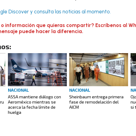
le Discover y consulta las noticias al momento.
 o información que quieras compartir? Escríbenos al W
mensaje puede hacer la diferencia.
os:
NACIONAL
NACIONAL
NA
ASSA mantiene diálogo con
Sheinbaum entrega primera
Oj
aru
Aeroméxico mientras se
fase de remodelación del
nu
acerca la fecha límite de
AICM
si
huelga