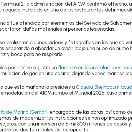
 Terminal 2, la administración del AICM confirmó el hecho,
n equipo instalado en uno de los restaurantes del inmuebl
ncia fue atendida por elementos del Servicio de Salvamen
reportaron daños materiales ni personas lesionadas.
se viralizaron algunos videos y fotografías en los que se v
pas esperando a abordar un avión, bajo una nube de humo 
riz y boca para no respirarlo.
les pasado se registró un
flamazo en las instalaciones naval
mulación de gas en una cocina, dejando varios marinos le
dió que esta mañana la presidenta
Claudia Sheinbaum acudió
remodelación del AICM rumbo al Mundial 2026, cuya prime
ría de Marina (Semar)
, encargada de las obras, así como de
más de modernizar las instalaciones se han optimizado p
sajeros, con una inversión de 6 mil 500 millones de pesos y
tre las dos terminales del aeropuerto.