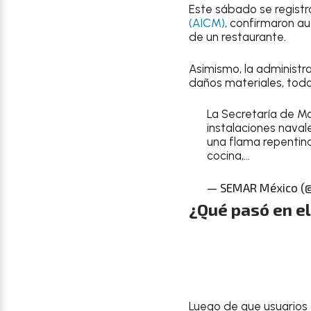
Este sábado se registr
(AICM)
, confirmaron a
de un restaurante.
Asimismo, la administr
daños materiales, toda
La Secretaría de Ma
instalaciones naval
una flama repentin
cocina,…
— SEMAR México 
¿Qué pasó en e
Luego de que usuarios 