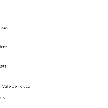
i
relos
árez
 Baz
 Valle de Toluca
rez