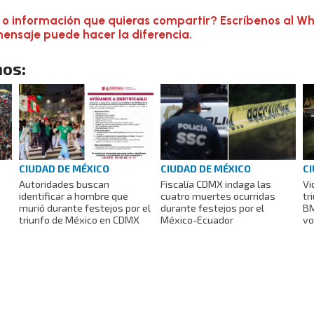
 o información que quieras compartir? Escríbenos al W
mensaje puede hacer la diferencia.
os:
CIUDAD DE MÉXICO
CIUDAD DE MÉXICO
CI
Autoridades buscan
Fiscalía CDMX indaga las
Vi
identificar a hombre que
cuatro muertes ocurridas
tr
murió durante festejos por el
durante festejos por el
BM
triunfo de México en CDMX
México-Ecuador
vo