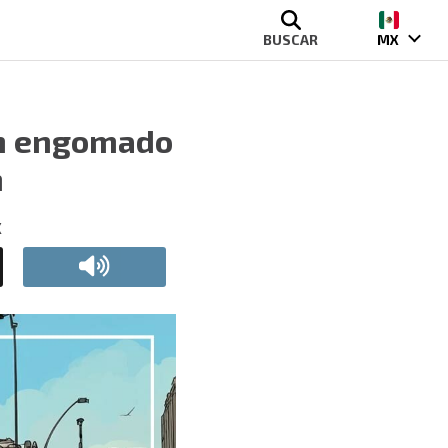
BUSCAR
MX
con engomado
n
X