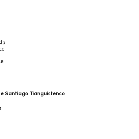
sla
co
le
e Santiago Tianguistenco
o