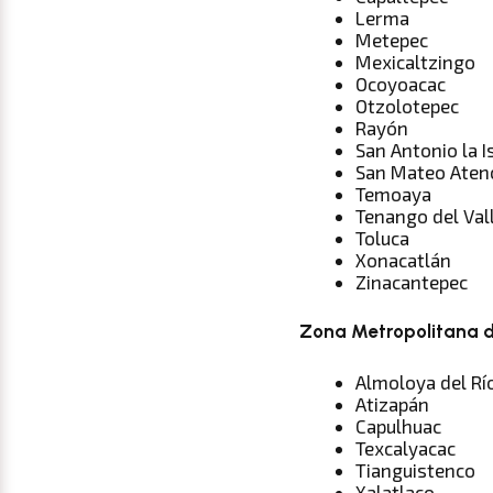
Lerma
Metepec
Mexicaltzingo
Ocoyoacac
Otzolotepec
Rayón
San Antonio la I
San Mateo Aten
Temoaya
Tenango del Val
Toluca
Xonacatlán
Zinacantepec
Zona Metropolitana d
Almoloya del Rí
Atizapán
Capulhuac
Texcalyacac
Tianguistenco
Xalatlaco