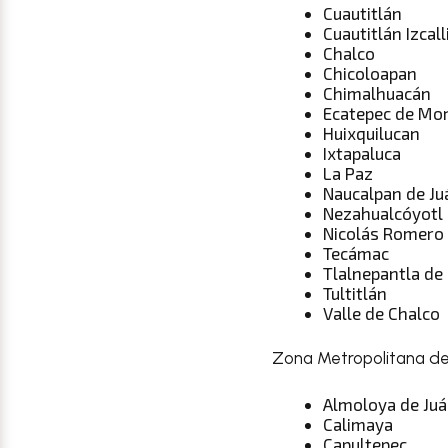
Cuautitlán
Cuautitlán Izcall
Chalco
Chicoloapan
Chimalhuacán
Ecatepec de Mo
Huixquilucan
Ixtapaluca
La Paz
Naucalpan de Ju
Nezahualcóyotl
Nicolás Romero
Tecámac
Tlalnepantla de
Tultitlán
Valle de Chalco
Zona Metropolitana del
Almoloya de Juá
Calimaya
Capultepec