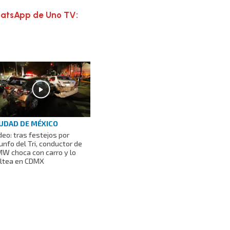
hatsApp de Uno TV:
UDAD DE MÉXICO
deo: tras festejos por
iunfo del Tri, conductor de
W choca con carro y lo
ltea en CDMX