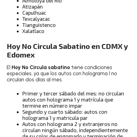
Almoloya del Río
Atizapán
Capulhuac
Texcalyacac
Tianguistenco
Xalatlaco
Hoy No Circula Sabatino en CDMX y
Edomex
El
Hoy No Circula sabatino
tiene condiciones
especiales, ya que los autos con holograma 1 no
circulan dos días al mes.
Primer y tercer sábado del mes: no circulan
autos con holograma 1 y matrícula que
termine en número impar
Segundo y cuarto sábado: autos con
holograma 1 y matricula par
Autos con holograma 2 y extranjeros no
circulan ningún sábado, independientemente
de su color de engomado y terminación de