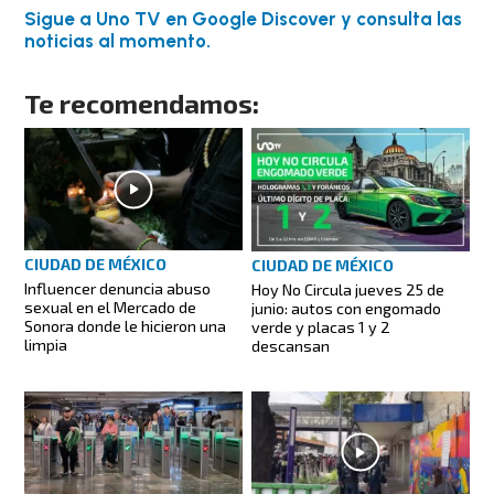
Sigue a Uno TV en Google Discover y consulta las
noticias al momento.
Te recomendamos:
CIUDAD DE MÉXICO
CIUDAD DE MÉXICO
Influencer denuncia abuso
Hoy No Circula jueves 25 de
sexual en el Mercado de
junio: autos con engomado
Sonora donde le hicieron una
verde y placas 1 y 2
limpia
descansan